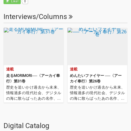
0
Like!
Interviews/Columns
連載
連載
走るMORIMORI──〈アーカイ奉
めんたいファイヤー ──〈アー
行〉第31巻
カイ奉行〉第26巻
歴史を追いかけ過去から未来、
歴史を追いかけ過去から未来、
情報過多の現代社会、デジタル
情報過多の現代社会、デジタル
の海に散らばったあの名作、こ
の海に散らばったあの名作、こ
の名作たちをひとつにまとめる
の名作たちをひとつにまとめる
仕事人…!〈アーカイ奉行〉が今
仕事人…!〈アーカイ奉行〉が今
日もデジタルの乱世を治め
日もデジタルの乱世を治め
る…!'''〈アーカイ奉行〉と
る…!'''〈アーカイ奉行〉と
Digital Catalog
は…'''1.過去作の最新リマスター
は…'''1.過去作の最新リマスター