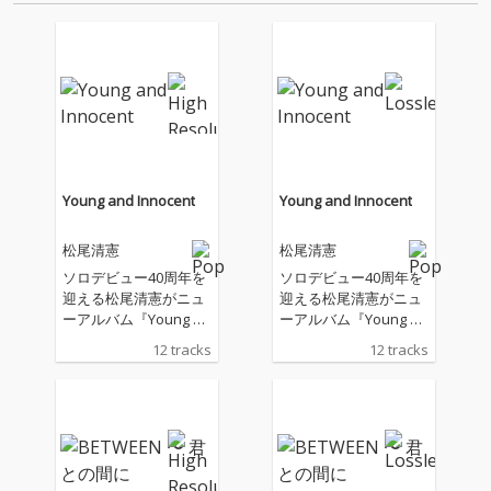
音源 2.これまで未配信…
音源 2.これまで未配信…
Young and Innocent
Young and Innocent
松尾清憲
松尾清憲
ソロデビュー40周年を
ソロデビュー40周年を
迎える松尾清憲がニュ
迎える松尾清憲がニュ
ーアルバム『Young an
ーアルバム『Young an
d Innocent』を、6月5
d Innocent』を、6月5
12 tracks
12 tracks
日にリリース!待望の新
日にリリース!待望の新
作は microstar の佐藤
作は microstar の佐藤
清喜をサウンド・プロ
清喜をサウンド・プロ
デューサーに迎え、日
デューサーに迎え、日
本を代表するポップス
本を代表するポップス
職人同士がタッグを組
職人同士がタッグを組
んだ、ポップでエキサ
んだ、ポップでエキサ