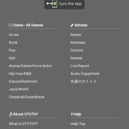
Sync the App
Genre
-
All Genres
Articles
Hi-res
Series
Rock
Interview
Pop
Column
Idol
Review
Anime/Game/Voice Actor
Live Report
Hip Hop/R&B
Audio Equipment
Dance/Electronic
先週のオトトイ
Jazz/World
Classical/Soundtrack
About OTOTOY
Help
What is OTOTOY?
Help Top