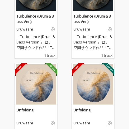
Turbulence (Drum＆B
Turbulence (Drum＆B
ass Ver.)
ass Ver.)
uruwashi
uruwashi
『Turbulence (Drum &
『Turbulence (Drum &
Bass Version)』 は、
Bass Version)』 は、
空間サウンド作品『Tu
空間サウンド作品『Tu
rbulence』をベース
rbulence』をベース
1 track
1 track
に、Drum & Bassの疾
に、Drum & Bassの疾
走感と立体的な音響構
走感と立体的な音響構
造を融合させたリコン
造を融合させたリコン
ポーズ作品です。 激し
ポーズ作品です。 激し
く移り変わるビートの
く移り変わるビートの
中に、揺らぎや余白、
中に、揺らぎや余白、
倍音を織り込み、単な
倍音を織り込み、単な
るダンスミュージック
るダンスミュージック
ではなく、身体と空間
ではなく、身体と空間
が共鳴する新たなリス
が共鳴する新たなリス
Unfolding
Unfolding
ニング体験を目指しま
ニング体験を目指しま
した。 流れ続ける乱流
した。 流れ続ける乱流
uruwashi
uruwashi
の中で、音が形を変え
の中で、音が形を変え