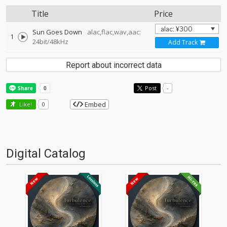
Title
Price
Sun Goes Down
alac,flac,wav,aac:
1
24bit/48kHz
Add Track
Report about incorrect data
Post
-
Embed
Like!
0
Digital Catalog