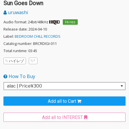
Sun Goes Down
uruwashi
Audio format: 24bit/48kHz
Hi-res
Release date: 2024-04-10
Label:
BEDROOM CHILL RECORDS
Catalog number: BRCRDIGI-011
Total runtime: 03:45
ハイレゾ
How To Buy
Add all to Cart
Add all to INTEREST