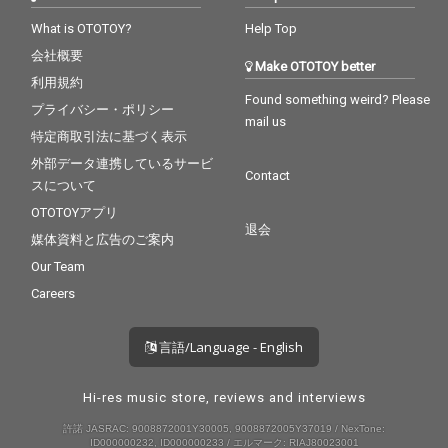
What is OTOTOY?
Help Top
会社概要
Make OTOTOY better
利用規約
Found something weird? Please
プライバシー・ポリシー
mail us
特定商取引法に基づく表示
外部データ連携しているサービ
Contact
スについて
OTOTOYアプリ
退会
媒体資料と広告のご案内
Our Team
Careers
言語/Language - English
Hi-res music store, reviews and interviews
許諾 JASRAC: 9008872001Y30005, 9008872005Y37019 / NexTone:
ID000000232, ID000000233 / エルマーク: RIAJ80023001