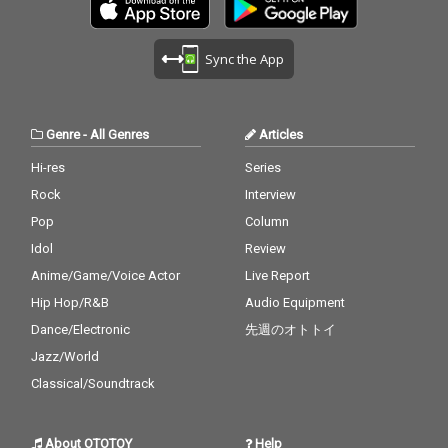
Sync the App
Genre
-
All Genres
Articles
Hi-res
Series
Rock
Interview
Pop
Column
Idol
Review
Anime/Game/Voice Actor
Live Report
Hip Hop/R&B
Audio Equipment
Dance/Electronic
先週のオトトイ
Jazz/World
Classical/Soundtrack
About OTOTOY
Help