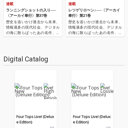
連載
連載
ランニングショットの入り──
レツゲリロ〜ン♪──〈アーカイ
〈アーカイ奉行〉第37巻
奉行〉第21巻
歴史を追いかけ過去から未来、
歴史を追いかけ過去から未来、
情報過多の現代社会、デジタル
情報過多の現代社会、デジタル
の海に散らばったあの名作、こ
の海に散らばったあの名作、こ
の名作たちをひとつにまとめる
の名作たちをひとつにまとめる
仕事人…!〈アーカイ奉行〉が今
仕事人…!〈アーカイ奉行〉が今
日もデジタルの乱世を治め
日もデジタルの乱世を治め
る…!'''〈アーカイ奉行〉と
る…!'''〈アーカイ奉行〉と
Digital Catalog
は…'''1.過去作の最新リマスター
は…'''1.過去作の最新リマスター
音源 2.これまで未配信…
音源 2.これまで未配信…
Four Tops Live! (Delux
Four Tops Live! (Delux
e Edition)
e Edition)