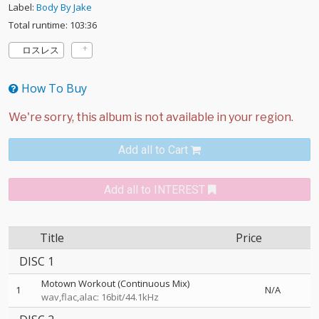
Label:
Body By Jake
Total runtime: 103:36
ロスレス
How To Buy
Add all to Cart
Add all to INTEREST
Title
Price
DISC 1
Motown Workout (Continuous Mix)
1
N/A
wav,flac,alac: 16bit/44.1kHz