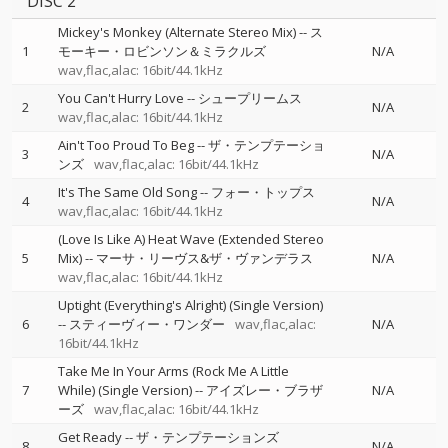
DISC 2
Mickey's Monkey (Alternate Stereo Mix)
--
ス
1
モーキー・ロビンソン＆ミラクルズ
N/A
wav,flac,alac: 16bit/44.1kHz
You Can't Hurry Love
--
シュープリームス
2
N/A
wav,flac,alac: 16bit/44.1kHz
Ain't Too Proud To Beg
--
ザ・テンプテーショ
3
N/A
ンズ
wav,flac,alac: 16bit/44.1kHz
It's The Same Old Song
--
フォー・トップス
4
N/A
wav,flac,alac: 16bit/44.1kHz
(Love Is Like A) Heat Wave (Extended Stereo
5
Mix)
--
マーサ・リーヴス&ザ・ヴァンデラス
N/A
wav,flac,alac: 16bit/44.1kHz
Uptight (Everything's Alright) (Single Version)
6
--
スティーヴィー・ワンダー
wav,flac,alac:
N/A
16bit/44.1kHz
Take Me In Your Arms (Rock Me A Little
7
While) (Single Version)
--
アイズレー・ブラザ
N/A
ーズ
wav,flac,alac: 16bit/44.1kHz
Get Ready
--
ザ・テンプテーションズ
8
N/A