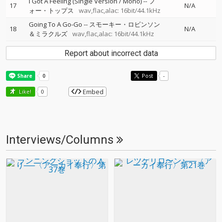
I Got A Feeling (Single Version / Mono)
--
フ
17
N/A
ォー・トップス
wav,flac,alac: 16bit/44.1kHz
Going To A Go-Go
--
スモーキー・ロビンソン
18
N/A
＆ミラクルズ
wav,flac,alac: 16bit/44.1kHz
Report about incorrect data
Post
-
Embed
Like!
0
Interviews/Columns