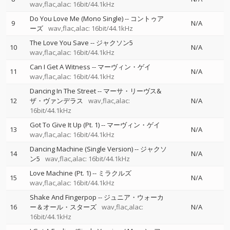
wav,flac,alac: 16bit/44.1kHz
Do You Love Me (Mono Single)
--
コントゥア
9
N/A
ーズ
wav,flac,alac: 16bit/44.1kHz
The Love You Save
--
ジャクソン5
10
N/A
wav,flac,alac: 16bit/44.1kHz
Can I Get A Witness
--
マーヴィン・ゲイ
11
N/A
wav,flac,alac: 16bit/44.1kHz
Dancing In The Street
--
マーサ・リーヴス&
12
ザ・ヴァンデラス
wav,flac,alac:
N/A
16bit/44.1kHz
Got To Give It Up (Pt. 1)
--
マーヴィン・ゲイ
13
N/A
wav,flac,alac: 16bit/44.1kHz
Dancing Machine (Single Version)
--
ジャクソ
14
N/A
ン5
wav,flac,alac: 16bit/44.1kHz
Love Machine (Pt. 1)
--
ミラクルズ
15
N/A
wav,flac,alac: 16bit/44.1kHz
Shake And Fingerpop
--
ジュニア・ウォーカ
16
ー＆オール・スターズ
wav,flac,alac:
N/A
16bit/44.1kHz