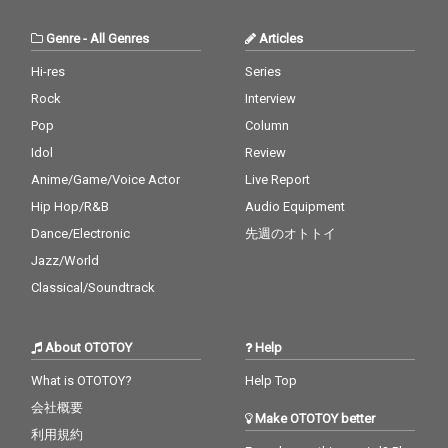
Genre
-
All Genres
Articles
Hi-res
Series
Rock
Interview
Pop
Column
Idol
Review
Anime/Game/Voice Actor
Live Report
Hip Hop/R&B
Audio Equipment
Dance/Electronic
先週のオトトイ
Jazz/World
Classical/Soundtrack
About OTOTOY
Help
What is OTOTOY?
Help Top
会社概要
Make OTOTOY better
利用規約