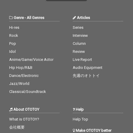
Genre
-
All Genres
Articles
Hi-res
Series
Rock
Interview
Pop
Column
Idol
Review
Anime/Game/Voice Actor
Live Report
Hip Hop/R&B
Audio Equipment
Dance/Electronic
先週のオトトイ
Jazz/World
Classical/Soundtrack
About OTOTOY
Help
What is OTOTOY?
Help Top
会社概要
Make OTOTOY better