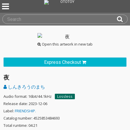
Open this artwork in new tab
Express Checkout
夜
しんきろうのまち
Audio format: 16bit/44.1kHz
Lossless
Release date: 2023-12-06
Label:
FRIENDSHIP.
Catalog number: 4525853484693
Total runtime: 04:21