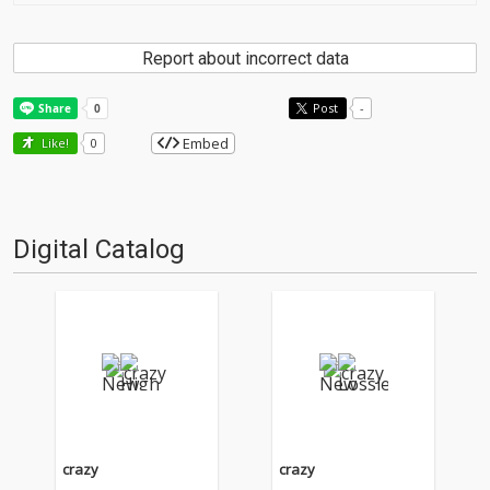
Report about incorrect data
Post
-
Embed
Like!
0
Digital Catalog
crazy
crazy