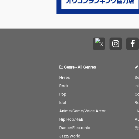
Genre
-
All Genres
Hi-res
Se
Rock
In
Pop
C
Idol
Re
Anime/Game/Voice Actor
Li
Hip Hop/R&B
Au
Dance/Electronic
先
Jazz/World