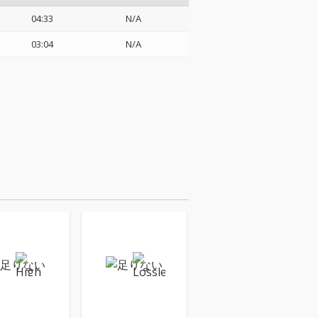
04:33
N/A
03:04
N/A