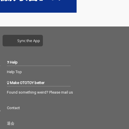
Sync the App
Help
Help Top
Make OTOTOY better
Found something weird? Please mail us
Contact
つ
退会