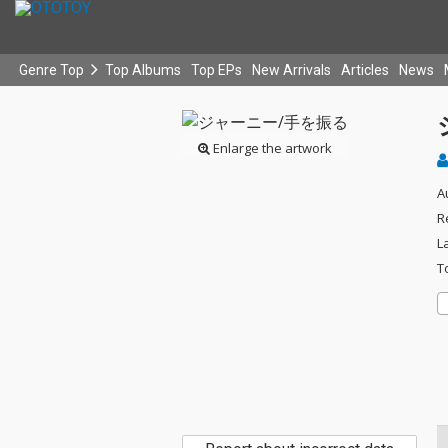
Genre Top
Top Albums
Top EPs
New Arrivals
Articles
News
Enlarge the artwork
A
R
L
T