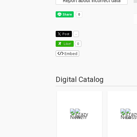
Report about incorrect data
Post
-
Like!
0
Embed
Digital Catalog