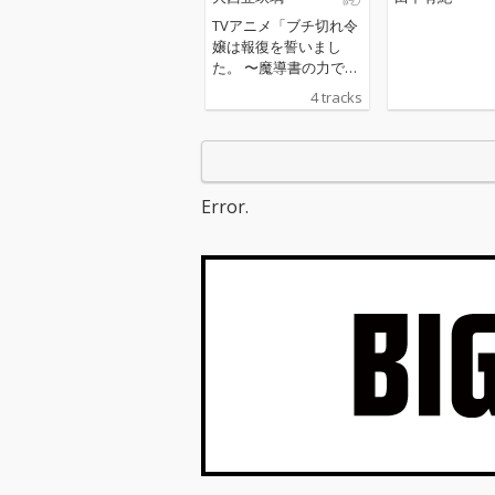
TVアニメ「ブチ切れ令
嬢は報復を誓いまし
た。 〜魔導書の力で祖
国を叩き潰します〜」
4 tracks
エンディングテーマ
Error.