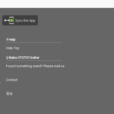
Sync the App
Help
Help Top
Make OTOTOY better
Found something weird? Please mail us
Contact
つ
退会