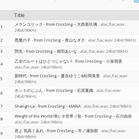
Title
メランコリック - from CrosSing
--
大西亜玖璃
alac,flac,wav:
1
24bit/96kHz
2
悪魔の子 - from CrosSing
--
青山なぎさ
alac,flac,wav: 24bit/96kHz
3
閃光 - from CrosSing
--
相羽あいな
alac,flac,wav: 24bit/96kHz
乙女のルートはひとつじゃない! - from CrosSing
--
小泉萌香
4
alac,flac,wav: 24bit/96kHz
新時代 - from CrosSing
--
夏吉ゆうこ&松岡美里
alac,flac,wav:
5
24bit/96kHz
ホントのじぶん - from CrosSing
--
石原夏織
alac,flac,wav:
6
24bit/96kHz
7
Shangri-La - from CrosSing
--
MARiA
alac,flac,wav: 24bit/96kHz
Weight of the World/壊レタ世界ノ歌 - from CrosSing
--
石川由依
8
alac,flac,wav: 24bit/96kHz
君よ 気高くあれ - from CrosSing
--
市ノ瀬加那
alac,flac,wav:
9
24bit/96kHz