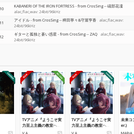
KABANERI OF THE IRON FORTRESS - from CrosSing
--
礒部花凜
10
alac,flac,wav: 24bit/96kHz
アイドル - from CrosSing
--
稗田寧々&守屋亨香
alac,flac,wav:
11
24bit/96kHz
ギターと孤独と蒼い惑星 - from CrosSing
--
ZAQ
alac,flac,wav:
12
24bit/96kHz
TVアニメ『ようこそ実
TVアニメ『ようこそ実
未来コ
力至上主義の教室へ 4t
力至上主義の教室へ 4t
er.)
h Season 2年生編1学
h Season 2年生編1学
V.A.
V.A.
MARiA