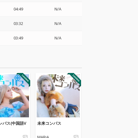
04:49
N/A
03:32
N/A
03:49
N/A
ンパス(中国語V
未来コンパス
MARiA