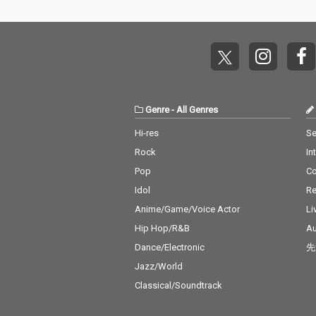
Genre
-
All Genres
Hi-res
Se
Rock
In
Pop
C
Idol
Re
Anime/Game/Voice Actor
Li
Hip Hop/R&B
Au
Dance/Electronic
先
Jazz/World
Classical/Soundtrack