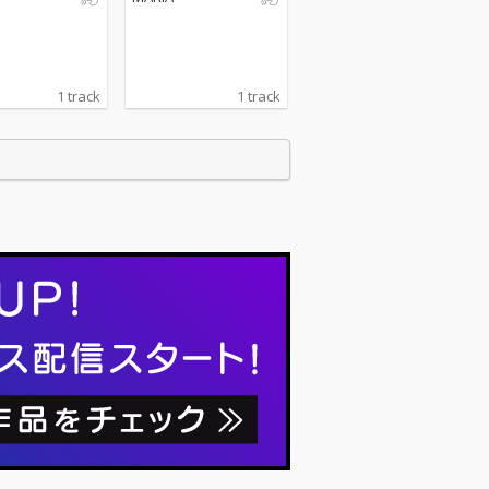
1 track
1 track