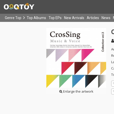
Genre Top
Top Albums
Top EPs
New Arrivals
Articles
News
C
A
R
L
C
T
Enlarge the artwork