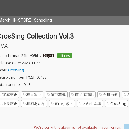
Merch
IN-STORE
Schooling
rosSing Collection Vol.3
V.A.
udio format: 24bit/96kHz
Hi-res
elease date: 2023-11-22
abel:
CrosSing
atalog number: PCSP.05433
otal runtime: 49:43
守屋亨香
稗田寧々
礒部花凜
市ノ瀬加那
石川由依
小泉萌香
相羽あいな
青山なぎさ
大西亜玖璃
CrosSing