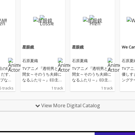
星眼鏡
星眼鏡
We Can
石原夏織
石原夏織
石原夏
のE.P
TVアニメ『透明男と人
TVアニメ『透明男と人
TVア
りだす、
間女～そのうち夫婦に
間女～そのうち夫婦に
優しす
プな新
なるふたり～』ED主題
なるふたり～』ED主題
ングテ
く、カ
歌
歌
5 tracks
1 track
1 track
なポッ
濃縮し
誕生!
View More Digital Catalog