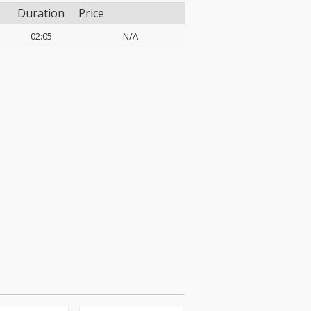
Duration
Price
02:05
N/A