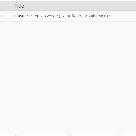
Title
1
Plastic Smile(TV size ver.)
alac,flac,wav: 24bit/96kHz