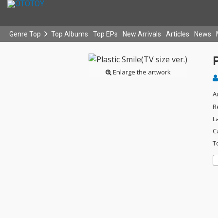
Genre Top
Top Albums
Top EPs
New Arrivals
Articles
News
P
Enlarge the artwork
A
R
L
C
T