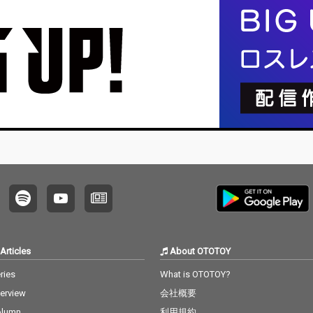
Articles
About OTOTOY
ries
What is OTOTOY?
terview
会社概要
olumn
利用規約