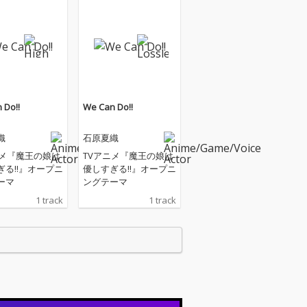
 Do!!
We Can Do!!
織
石原夏織
ニメ『魔王の娘は
TVアニメ『魔王の娘は
ぎる!!』オープニ
優しすぎる!!』オープニ
ーマ
ングテーマ
1 track
1 track