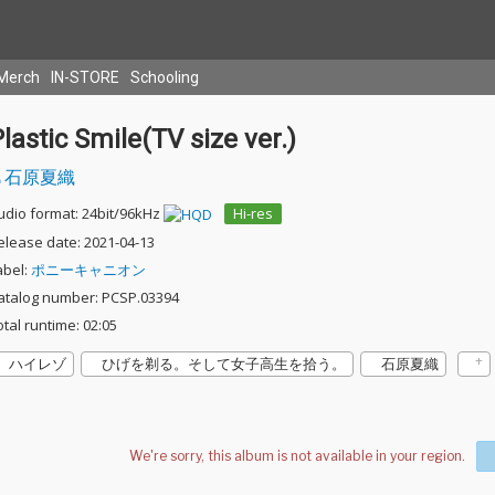
Merch
IN-STORE
Schooling
lastic Smile(TV size ver.)
石原夏織
udio format: 24bit/96kHz
Hi-res
elease date: 2021-04-13
abel:
ポニーキャニオン
atalog number: PCSP.03394
otal runtime: 02:05
ハイレゾ
ひげを剃る。そして女子高生を拾う。
石原夏織