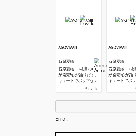
ASOVIVA!!!
ASOVIVA!!!
石原夏織
石原夏織
石原夏織、2枚目のE.P
石原夏織、2枚目
が発売!心が踊りだす、
が発売!心が踊
キュートでポップな新
キュートでポッ
体験を届けるべく、カ
体験を届けるべ
5 tracks
ラフルで賑やかなポッ
ラフルで賑やか
プカルチャーを濃縮し
プカルチャーを
たE.Pがここに誕生!
たE.Pがここに
Error.