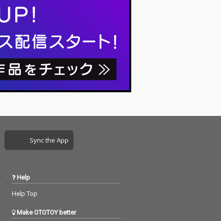
Sync the App
Help
Help Top
Make OTOTOY better