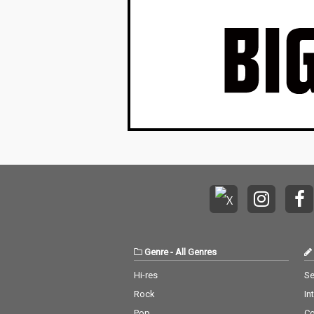
Genre
-
All Genres
Hi-res
Se
Rock
In
Pop
C