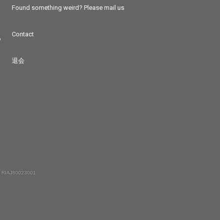
Found something weird? Please mail us
Contact
つ
退会
 RIAJ80023001