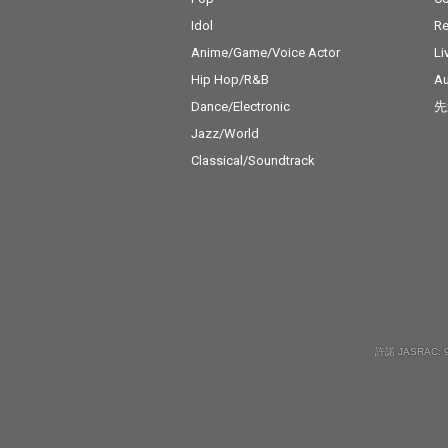
Idol
Re
Anime/Game/Voice Actor
Li
Hip Hop/R&B
Au
Dance/Electronic
先
Jazz/World
Classical/Soundtrack
許諾 JASRAC: 9