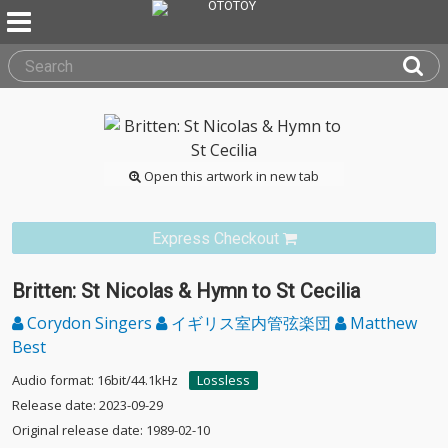
Open this artwork in new tab
Express Checkout
Britten: St Nicolas & Hymn to St Cecilia
Corydon Singers
イギリス室内管弦楽団
Matthew
Best
Audio format: 16bit/44.1kHz
Lossless
Release date: 2023-09-29
Original release date: 1989-02-10