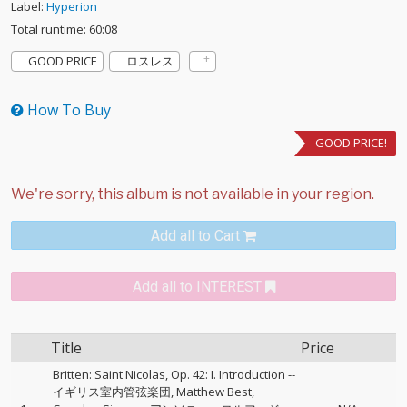
Label:
Hyperion
Total runtime: 60:08
GOOD PRICE
ロスレス
How To Buy
GOOD PRICE!
Add all to Cart
Add all to INTEREST
Title
Price
Britten: Saint Nicolas, Op. 42: I. Introduction
--
イギリス室内管弦楽団
Matthew Best