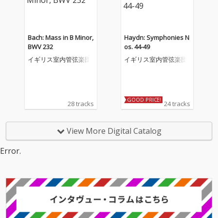
Bach: Mass in B Minor,
Haydn: Symphonies N
BWV 232
os. 44-49
イギリス室内管弦楽団
イギリス室内管弦楽団
GOOD PRICE!
28 tracks
24 tracks
View More Digital Catalog
Error.