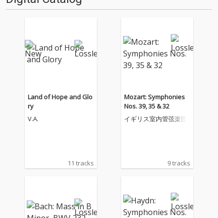
Land of Hope and Glo
Mozart: Symphonies
ry
Nos. 39, 35 & 32
V.A.
イギリス室内管弦楽団
11 tracks
9 tracks