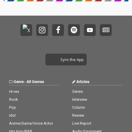
Sync the App
Genre
-
All Genres
Articles
Hi-res
Series
Rock
Interview
Pop
Column
Idol
Review
Anime/Game/Voice Actor
Live Report
Hip Hop/R&B
Audio Equipment