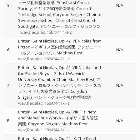
ョージ礼拝堂聖歌隊
Penshurst Choral
5
N/A
Society
イギリス室内管弦楽団
Choir of
Tonbridge School
Corydon Singers
Choir of
Sevenoaks School
Choir of Christ Church,
Southgate
アンソニー・ロルフ・ジョンソン
wav,flac,alac: 16bit/44.1kHz
Britten: Saint Nicolas, Op. 42: VI. Nicolas from
Prison
--
イギリス室内管弦楽団
アンソニー・
6
N/A
ロルフ・ジョンソン
Matthew Best
wav,flac,alac: 16bit/44.1kHz
Britten: Saint Nicolas, Op. 42: VII. Nicolas and
the Pickled Boys
--
Girls of Warwick
University Chamber Choir
Matthew Best
ア
7
ンソニー・ロルフ・ジョンソン
ジョン・スコ
N/A
ット
イギリス室内管弦楽団
Corydon
Singers
セント・ジョージ礼拝堂聖歌隊
wav,flac,alac: 16bit/44.1kHz
Britten: Saint Nicolas, Op. 42: VIII. His Piety
and Marvellous Works
--
イギリス室内管弦
8
N/A
楽団
Corydon Singers
Matthew Best
wav,flac,alac: 16bit/44.1kHz
Britten: Saint Nicolas, Op. 42: IX. The Death