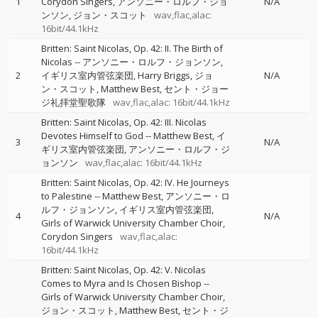
1
Corydon Singers
アンソニー・ロルフ・ジョ
N/A
ンソン
ジョン・スコット
wav,flac,alac:
16bit/44.1kHz
Britten: Saint Nicolas, Op. 42: II. The Birth of
Nicolas
--
アンソニー・ロルフ・ジョンソン
2
イギリス室内管弦楽団
Harry Briggs
ジョ
N/A
ン・スコット
Matthew Best
セント・ジョー
ジ礼拝堂聖歌隊
wav,flac,alac: 16bit/44.1kHz
Britten: Saint Nicolas, Op. 42: III. Nicolas
Devotes Himself to God
--
Matthew Best
イ
3
N/A
ギリス室内管弦楽団
アンソニー・ロルフ・ジ
ョンソン
wav,flac,alac: 16bit/44.1kHz
Britten: Saint Nicolas, Op. 42: IV. He Journeys
to Palestine
--
Matthew Best
アンソニー・ロ
ルフ・ジョンソン
イギリス室内管弦楽団
4
N/A
Girls of Warwick University Chamber Choir
Corydon Singers
wav,flac,alac:
16bit/44.1kHz
Britten: Saint Nicolas, Op. 42: V. Nicolas
Comes to Myra and Is Chosen Bishop
--
Girls of Warwick University Chamber Choir
ジョン・スコット
Matthew Best
セント・ジ