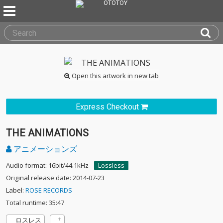
Open this artwork in new tab
Express Checkout
THE ANIMATIONS
アニメーションズ
Audio format: 16bit/44.1kHz
Lossless
Original release date: 2014-07-23
Label:
ROSE RECORDS
Total runtime: 35:47
ロスレス