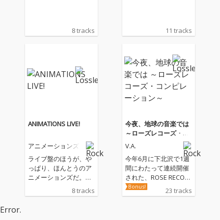
8 tracks
11 tracks
ANIMATIONS LIVE!
今夜、地球の音楽では
～ローズレコーズ・コ
ンピレーション～
アニメーションズ
V.A.
ライブ盤のほうが、や
今年6月に下北沢で1週
っぱり、ほんとうのア
間にわたって連続開催
ニメーションズだ。笑
された、ROSE RECOR
って叫んで歌って暴れ
DS設立10周年の記念イ
Bonus!
8 tracks
23 tracks
てお客を嘲笑しお客に
ヴェント「ローズレコ
嘲笑されふざけてがむ
ーズの一週間」。この
Error.
しゃらで自分につっこ
イヴェントでは、曽我