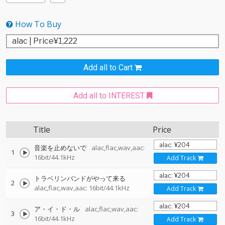
How To Buy
Add all to Cart
Add all to INTEREST
Title
Price
音楽を止めないで
alac,flac,wav,aac:
1
16bit/44.1kHz
Add Track
トラベリンバンドがやって来る
2
alac,flac,wav,aac: 16bit/44.1kHz
Add Track
ア・イ・ド・ル
alac,flac,wav,aac:
3
16bit/44.1kHz
Add Track