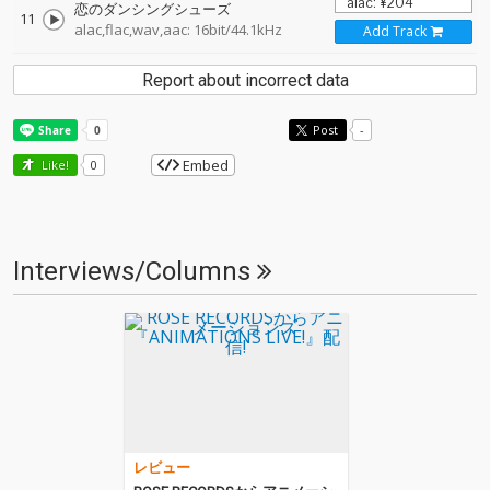
恋のダンシングシューズ
11
alac,flac,wav,aac: 16bit/44.1kHz
Add Track
Report about incorrect data
Post
-
Embed
Like!
0
Interviews/Columns
レビュー