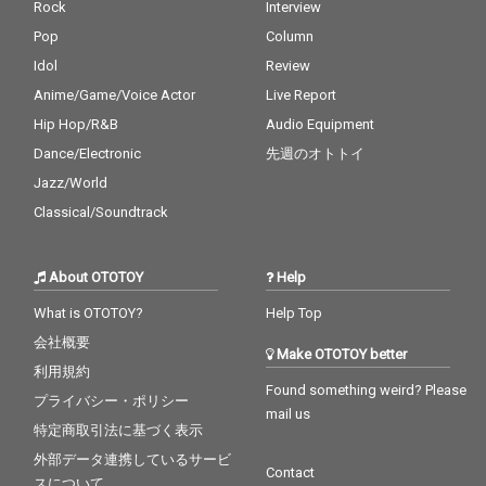
Rock
Interview
Pop
Column
Idol
Review
Anime/Game/Voice Actor
Live Report
Hip Hop/R&B
Audio Equipment
Dance/Electronic
先週のオトトイ
Jazz/World
Classical/Soundtrack
About OTOTOY
Help
What is OTOTOY?
Help Top
会社概要
Make OTOTOY better
利用規約
Found something weird? Please
プライバシー・ポリシー
mail us
特定商取引法に基づく表示
外部データ連携しているサービ
Contact
スについて