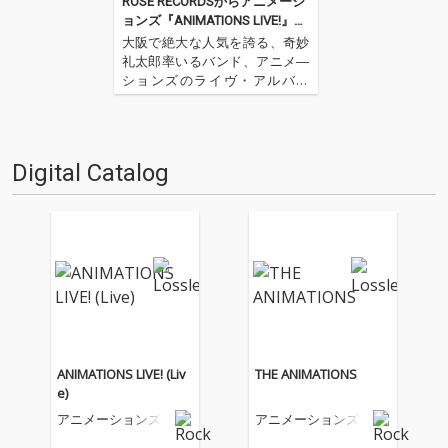
ROSE RECORDSからアニメーシ
ョンズ『ANIMATIONS LIVE!』配
信!
大阪で絶大な人気を誇る、奇妙
礼太郎率いるバンド、アニメ―
ションズのライヴ・アルバム
『ANIMATIONS LIVE!』をこの
度、OTOTOYで配信開始! 大復活
を遂げた2012年10月24日、大阪
は梅田Shangri-Laで行われた熱
Digital Catalog
狂のステージを収録した…
ANIMATIONS LIVE! (Liv
THE ANIMATIONS
e)
アニメーションズ
アニメーションズ