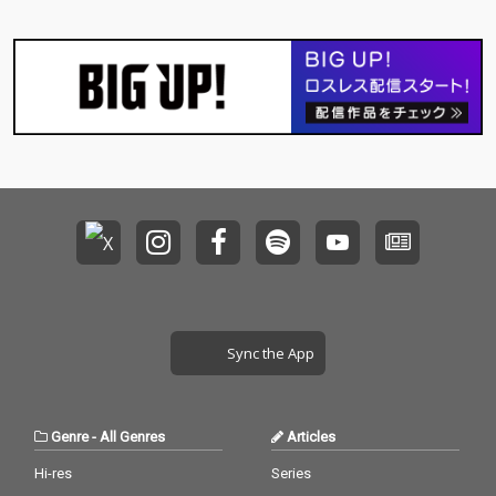
みをいれながらころが
部恵一をはじめ、レー
りながら宇宙全体を静
ベル設立当初よりアル
観している。 奇妙の態
バムをリリースしてき
度はとってもふてぶて
たランタンパレードや
しくて、しょっぱなか
奇妙礼太郎率いるアニ
らお客に帰れ帰れなど
メーションズ、さらに
と失礼で最高だ。上田
はMOROHAやHi,how a
のベースはうねりなが
re you?といった新たな
らよく歌っている。あ
顔ぶれなど、ROSE RE
たらしく入ったQちゃ
CORDSの10年間を彩っ
んのビートはやけっぱ
てきた全23組が夜な夜
ちの兄ちゃんたちをお
なライヴを繰り広げま
かあさんのようにやさ
した。本作は、このイ
しく包み込んでる。い
ヴェントのライヴ音源
っくんのギターは「昨
で構成されたドキュメ
日よりも若く」を実践
ント・アルバムです。
していて、彼はこの日
イベント初日から最終
Sync the App
も途中で「エレキギタ
日までの出演順と全く
ーさいこう」と急に叫
同じ収録順で、全23ア
んだが、あまりにドキ
ーティストによる7日
ドキしすぎるので、編
間の熱演を2枚のディ
Genre
-
All Genres
Articles
集段階でぼくの独断で
スクに収めました。
カットしました。
Hi-res
Series