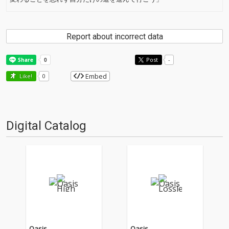
Report about incorrect data
Post
-
Embed
Like!
0
Digital Catalog
Oasis
Oasis