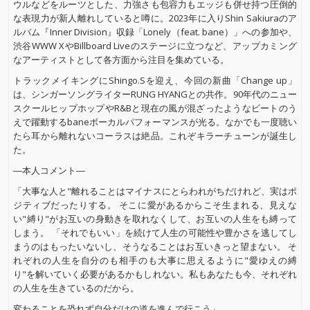
ウルなどをルーツとした、力強さも包容力もエッジも併せ持つ圧倒的
な表現力が新人離れしていると噂に。2023年に入りShin Sakiuraのア
ルバム『Inner Division』収録「Lonely（feat. bane）」への参加や、
渋谷WWW XやBillboard Liveのステージに立つなど、アップカミング
なアーティストとして各方面から注目を集めている。
トラックメイキングにShingo.Sを迎え、今回の新曲「Change up」
は、シンガーソングライターRUNG HYANGとの共作。90年代のニュー
スクールヒップホップやR&Bと現在の風が混ざったようなビートのう
えで躍動するbaneボーカルパフォーマンスが光る。なかでも一度聴い
たら耳から離れないコーラスは絶品。これぞキラーチューンが誕生し
た。
―本人コメント―
「大事な人と"離れることはマイナスにとらわれがちだけれど、実はポ
ジティブだったりする。 そこに愛があるからこそ生まれる、見えな
い"縛り"がお互いの身動きを取れなくして、お互いの人生をも縛って
しまう。 「それでもいい」を続けて人生の可能性や豊かさを逃してし
まうのはもったいないし、そうなることはお互いきっと望まない。 そ
れぞれの人生を自分のも相手のも大事に思えるように"愛ゆえの縛
り"を解いていく必要があるかもしれない。私もあなたも今、それぞれ
の人生を生きているのだから。
変わることを恐れず自分だけの道を進んで行こう」