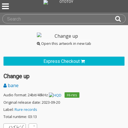
Open this artwork in new tab
Express Checkout
Change up
bane
Audio format: 24bit/48kHz
Hi-res
Original release date: 2023-09-20
Label:
Rure records
Total runtime: 03:13
ハイレゾ