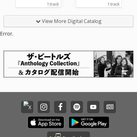
のmaco marets（マコ
のmaco marets（マコ
1 track
1 track
マレッツ）と共演。自
マレッツ）と共演。自
分の好きなことをやれ
分の好きなことをやれ
ているはずなのに、ど
ているはずなのに、ど
View More Digital Catalog
う歩めばいいのかわか
う歩めばいいのかわか
らない。周りを見なが
らない。周りを見なが
Error.
ら進んでみたけれど、
ら進んでみたけれど、
なんだか心地が悪い。
なんだか心地が悪い。
そうした葛藤を経て、
そうした葛藤を経て、
周囲に惑わされず自分
周囲に惑わされず自分
の内にある声に耳を傾
の内にある声に耳を傾
けて、“自分の流れ”に
けて、“自分の流れ”に
身をゆだねられれば、
身をゆだねられれば、
心地がよく、息がしや
心地がよく、息がしや
すい場所にきっとたど
すい場所にきっとたど
り着く……。2024年か
り着く……。2024年か
らセルフプロデュース
らセルフプロデュース
体制で活動をしている
体制で活動をしている
baneの心情的な紆余曲
baneの心情的な紆余曲
折と、その先の決意を
折と、その先の決意を
描く楽曲だ。
描く楽曲だ。