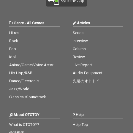
Sync the App
Genre
-
All Genres
Articles
Hi-res
Series
Rock
Interview
Pop
Column
Idol
Review
Anime/Game/Voice Actor
Live Report
Hip Hop/R&B
Audio Equipment
Dance/Electronic
先週のオトトイ
Jazz/World
Classical/Soundtrack
About OTOTOY
Help
What is OTOTOY?
Help Top
会社概要