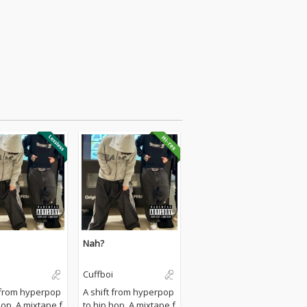
Nah?
Cuffboi
t from hyperpop
A shift from hyperpop
hop. A mixtape f
to hip hop. A mixtape f