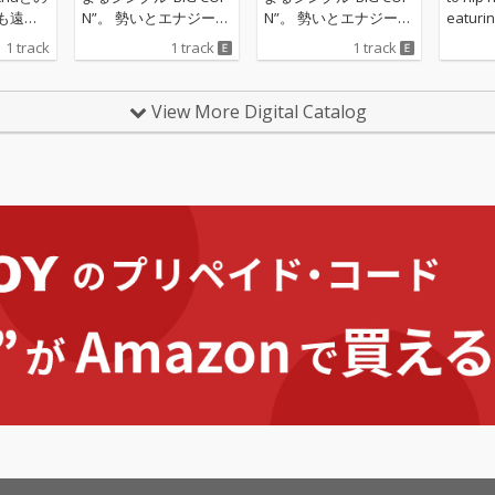
N”。 勢いとエナジー溢
N”。 勢いとエナジー溢
eaturin
た。
れる1曲に仕上がって
れる1曲に仕上がって
rong l
1 track
1 track
1 track
いる。
いる。
s.
View More Digital Catalog