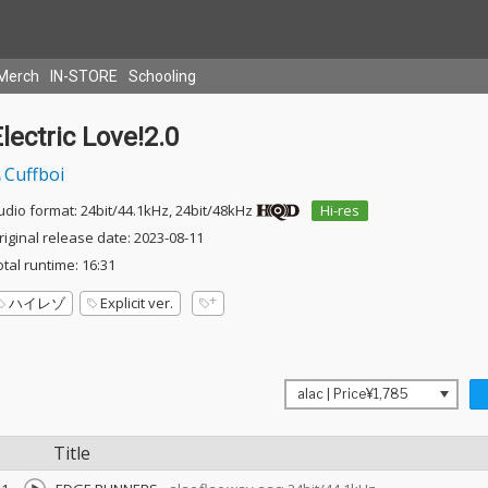
Merch
IN-STORE
Schooling
lectric Love!2.0
Cuffboi
udio format: 24bit/44.1kHz, 24bit/48kHz
Hi-res
riginal release date: 2023-08-11
otal runtime: 16:31
ハイレゾ
Explicit ver.
Title