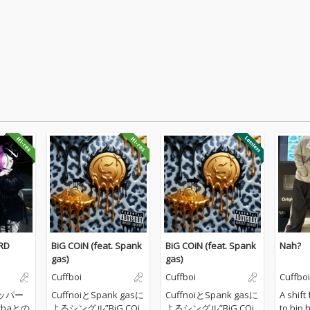
RD
BiG COiN (feat. Spank
BiG COiN (feat. Spank
Nah?
gas)
gas)
Cuffboi
Cuffboi
Cuffboi
ラッパー
CuffnoiとSpank gasに
CuffnoiとSpank gasに
A shif
chaとの
よるシングル”BiG COi
よるシングル”BiG COi
to hip 