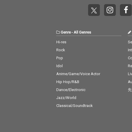
Genre
-
All Genres
Hi-res
Se
Rock
In
Pop
C
Idol
Re
Anime/Game/Voice Actor
Li
Hip Hop/R&B
Au
Dance/Electronic
先
Jazz/World
Classical/Soundtrack