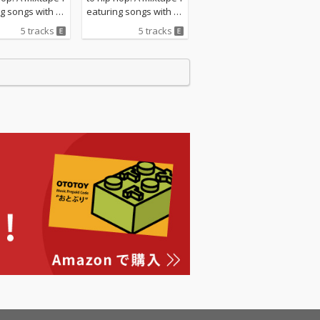
g songs with st
eaturing songs with st
ooping element
rong looping element
5 tracks
5 tracks
s.