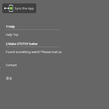
Sync the App
Help
Help Top
Make OTOTOY better
Found something weird? Please mail us
Contact
つ
退会