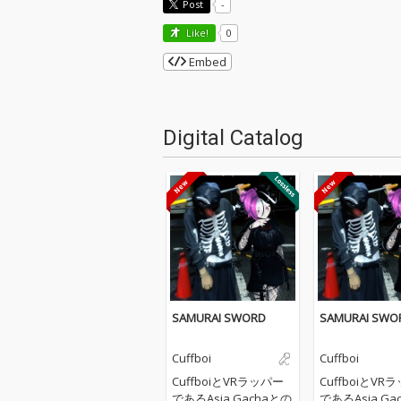
Post
-
Like!
0
Embed
Digital Catalog
SAMURAI SWORD
SAMURAI SWO
Cuffboi
Cuffboi
CuffboiとVRラッパー
CuffboiとVR
であるAsia Gachaとの
であるAsia Ga