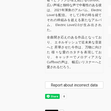
着々とファンが増え続けるCuffboi。
広い声域と独特な声で中毒性のある彼
は、 2021年渾身のアルバム、Electric
Love!を配信。 そして2年の時を経て
それの枠組みを超える新たなアルバ
ム、 Electric Love!2.0が生み出され
た。
全曲聞き応えのある作品となってお
り、 エネルギッシュで近未来な音楽
へと 昇華させた今作は、万物に向け
た 様々な愛のカタチを表現してお
り、 キャッチーでメロディアスな
Cuffboiの声は、 幅広いリスナーへと
愛されるだろう。
Report about incorrect data