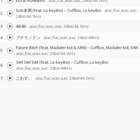
1
EDGE RUNNERS
alac,flac,wav,aac: 24bit/44.1kHz
5cm未満 (feat. Lo-keyBoi)
--
Cuffboi
Lo-keyBoi
alac,flac,wav,aac:
2
24bit/44.1kHz
3
4lk4li!
alac,flac,wav,aac: 24bit/44.1kHz
4
プテラノドン
alac,flac,wav,aac: 24bit/48kHz
Future Bitch (feat. Madaler kid & XAN)
--
Cuffboi
Madaler kid
XAN
5
alac,flac,wav,aac: 24bit/44.1kHz
SiM SiM SiM (feat. Lo-keyBoi)
--
Cuffboi
Lo-keyBoi
6
alac,flac,wav,aac: 24bit/48kHz
7
こわす。
alac,flac,wav,aac: 24bit/44.1kHz