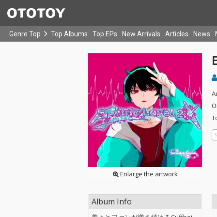
Genre Top
Top Albums
Top EPs
New Arrivals
Articles
News
E
A
O
T
Enlarge the artwork
Album Info