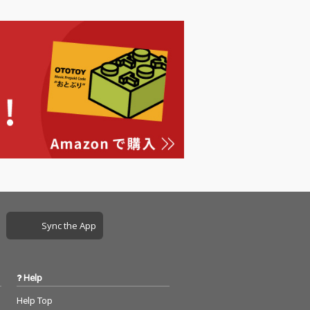
んだ今までとは
ったテイストの
仕上がってい
演には,宮城県で
に活動するヒッ
クルーSloppy
rからikki,同じく
MAGUIREが参
いる。
Sync the App
Help
Help Top