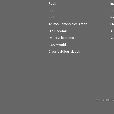
Rock
In
Pop
C
Idol
Re
Anime/Game/Voice Actor
Li
Hip Hop/R&B
Au
Dance/Electronic
先
Jazz/World
Classical/Soundtrack
許諾 JASRAC: 9