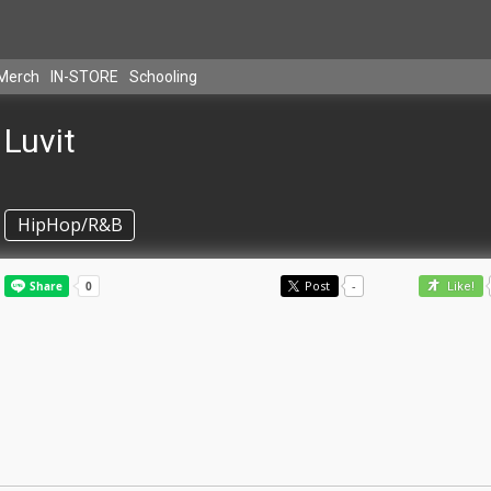
Merch
IN-STORE
Schooling
Luvit
HipHop/R&B
Post
-
Like!