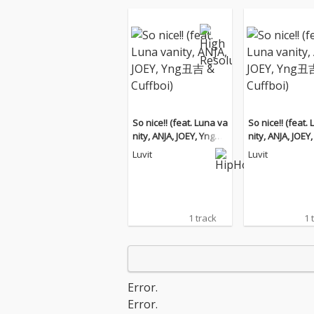
So nice!! (feat. Luna va
So nice!! (feat.
nity, ANJA, JOEY, Yng丑
nity, ANJA, JOE
吉 & Cuffboi)
吉 & Cuffboi)
Luvit
Luvit
1 track
1 
Error.
Error.