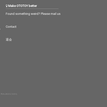
Make OTOTOY better
Found something weird? Please mail us
Contact
つ
退会
 RIAJ80023001