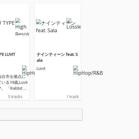
PE LUVIT
ナインティーン feat. S
ala
Luvit
仙台市を拠点に
る19歳,Luvit
松竹梅レコーズ
5 tracks
1 track
ースした2nd
into」から一
Cネームを「Luv
改名してからは
Pとなる今作は、
erpop」に視点
,彼の世界観に落