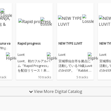
 Luna va
Rapid progress
NEW TYPE LUVIT
NEW TY
Y, Yng丑
Luvit
Luvit
Luvit
Luvit、初のフルアルバ
宮城県仙台市を拠点に
宮城県
ム『Rapid Progress』
活動している19歳,Luvit
活動してい
を配信リリース！本作
の3rd EP。 「Rabbit 」
の3rd EP。 「Rabbit 」
は10曲入りで、2021年
名義で松竹梅レコーズ
名義で
track
10 tracks
5 tracks
末にリリースしたEP
からリリースした2nd
からリリ
「Aphelion」でもコラ
EP「Shinto」から一
EP「Sh
ボレーションしたLuna
年。 MCネームを「Luv
年。 M
View More Digital Catalog
vanityや、〈ハイスク
it」に改名してからは
it」に
ールダンジョン〉で2
初のEPとなる今作は、
初のE
代目モンスターとして
「Hyperpop」に視点
「Hyp
共に過ごしたRAGAら
をあて,彼の世界観に落
をあて