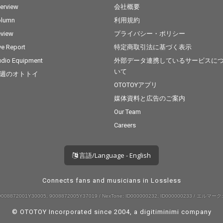
terview
会社概要
olumn
利用規約
view
プライバシー・ポリシー
ve Report
特定商取引法に基づく表示
dio Equipment
外部データ連携しているサービスに
いて
週のオトトイ
OTOTOYアプリ
媒体資料と広告のご案内
Our Team
Careers
言語/Language - English
Connects fans and musicians in Lossless
008872001Y30005, 9008872005Y37019 / NexTone: ID000000232, ID000000233 / エルマーク:
© OTOTOY Incorporated since 2004, a
digitiminimi
company