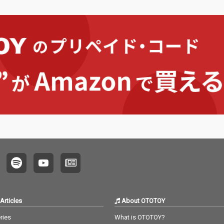
が客演として参加。ビ
とし込んだ今までとは
とし込
ートメイカー陣にはNo
一味違ったテイストの
一味違
micMade、Shampo
作品に仕上がってい
作品に
o、HASEBE EBIらが名
る。 客演には,宮城県で
る。 客
を連ねる。MCバトルさ
精力的に活動するヒッ
精力的
ながらのフロウを繰り
プホップクルーSloppy
プホップ
出す曲からオートチュ
klooorからikki,同じく
klooo
ーンを使った曲まで、
同郷の MAGUIREが参
同郷の 
様々なアプローチの楽
加している。
加して
曲を聴かせるアルバム
に仕上がっているとい
うことだ。
Articles
About OTOTOY
ries
What is OTOTOY?