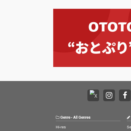
Genre
-
All Genres
Hi-res
Se