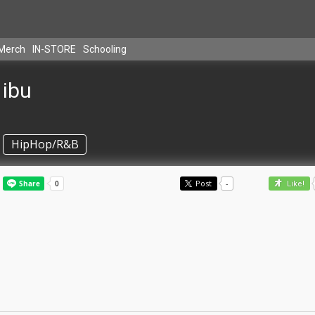
Merch
IN-STORE
Schooling
ibu
HipHop/R&B
Post
-
Like!