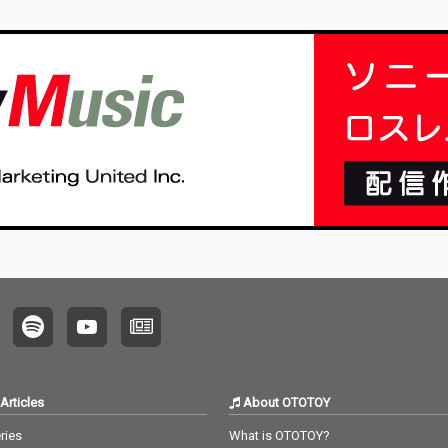
avin
に引き
いう一献
う
不気味な
ズと共
果た
Articles
About OTOTOY
ries
What is OTOTOY?