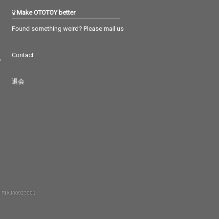
Make OTOTOY better
Found something weird? Please mail us
Contact
つ
退会
 RIAJ80023001