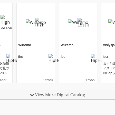
S
Wiiremo
Wiiremo
Vinlysp
ibu
ibu
ibu
双極性
若干1
で見つ
ィストi
f2009」
erPo
ジャン
役でもあ
track
1 track
1 track
踊る新
る共作EP
Tele
pace 客演にはメジャ
aが描く
ーデビ
View More Digital Catalog
中で、
しいST
ルが 過
であるL
覚悟の
発表したLi
ibu
二人 ibuによる世界観