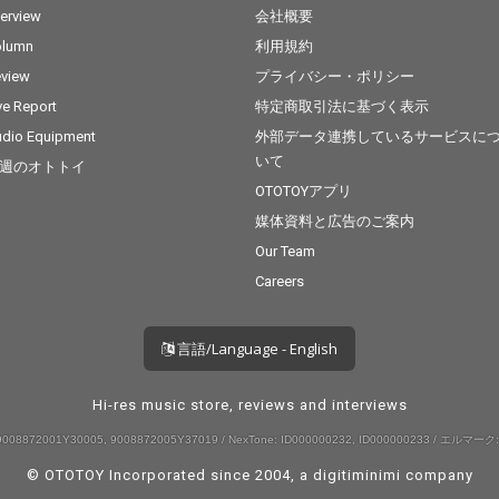
terview
会社概要
olumn
利用規約
view
プライバシー・ポリシー
ve Report
特定商取引法に基づく表示
dio Equipment
外部データ連携しているサービスに
いて
週のオトトイ
OTOTOYアプリ
媒体資料と広告のご案内
Our Team
Careers
言語/Language - English
Hi-res music store, reviews and interviews
008872001Y30005, 9008872005Y37019 / NexTone: ID000000232, ID000000233 / エルマーク:
© OTOTOY Incorporated since 2004, a
digitiminimi
company