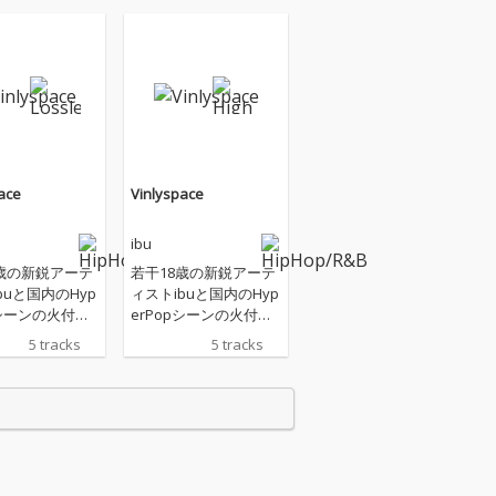
ace
Vinlyspace
ibu
8歳の新鋭アーテ
若干18歳の新鋭アーテ
buと国内のHyp
ィストibuと国内のHyp
pシーンの火付け
erPopシーンの火付け
るCuffboiによ
役でもあるCuffboiによ
5 tracks
5 tracks
であるVinlys
る共作EPであるVinlys
pace 客演にはメジャ
ューが記憶に新
ーデビューが記憶に新
ARKIDSの一員
しいSTARKIDSの一員
evi、先月EPを
であるLevi、先月EPを
sa lil vinciの
発表したLisa lil vinciの
二人 ibuによる世界観