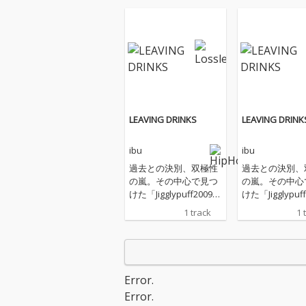
LEAVING DRINKS
LEAVING DRINK
ibu
ibu
過去との決別、双極性
過去との決別、
の嵐。その中心で見つ
の嵐。その中心
けた「Jigglypuff2009」
けた「Jigglypuf
という避難所。ジャン
という避難所。
1 track
1 
ルの境界線上で踊る新
ルの境界線上で
鋭プロデューサー Tele
鋭プロデューサー 
grvmのRegaliaが描く
grvmのRegali
冷徹な世界観の中で、
冷徹な世界観の
高純度なエーテルが 過
高純度なエーテ
Error.
去を切り裂く、覚悟の
去を切り裂く、
Error.
共作1stシングル。 ibu
共作1stシングル。 