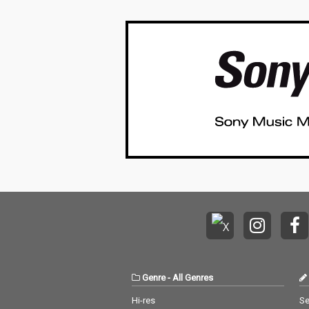
時代の残像を「Leavin
時代の残像を「Le
g drinks」という一献
g drinks」と
で飲み干し、 不気味な
で飲み干し、 
ほど美しいノイズと共
ほど美しいノイ
に、真の再生を果た
に、真の再生を
す。
す。
Genre
-
All Genres
Hi-res
Se