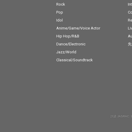
Rock
In
Pop
C
Idol
Re
Anime/Game/Voice Actor
Li
Hip Hop/R&B
Au
Dance/Electronic
先
Jazz/World
Classical/Soundtrack
許諾 JASRAC: 9