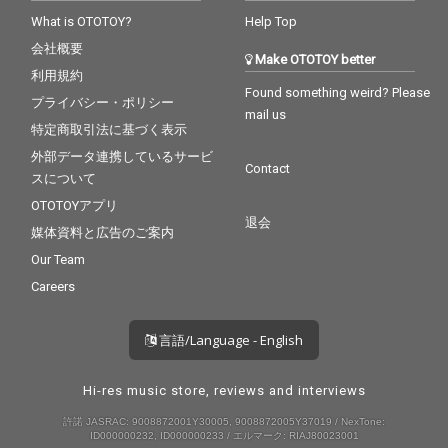
What is OTOTOY?
Help Top
会社概要
Make OTOTOY better
利用規約
Found something weird? Please
プライバシー・ポリシー
mail us
特定商取引法に基づく表示
外部データ連携しているサービ
Contact
スについて
OTOTOYアプリ
退会
媒体資料と広告のご案内
Our Team
Careers
言語/Language - English
Hi-res music store, reviews and interviews
許諾 JASRAC: 9008872001Y30005, 9008872005Y37019 / NexTone:
ID000000232, ID000000233 / エルマーク: RIAJ80023001