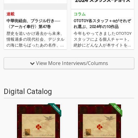
連載
コラム
中華街経由、ブラジル行き──
OTOTOY各スタッフ＋αがそれぞ
〈アーカイ奉行〉第47巻
れ選ぶ、2024年の10作品
歴史を追いかけ過去から未来、
今年もやってきましたOTOTOY
情報過多の現代社会、デジタル
スタッフによる個人チャート。
の海に散らばったあの名作、こ
絶妙にどんな人が本サイトを運
の名作たちをひとつにまとめる
営しているのか？ そんな自己
仕事人…!〈アーカイ奉行〉が今
紹介もちょっとかねておりま
日もデジタルの乱世を治め
す。2024年は、それぞれなにを
View More Interviews/Columns
る…!'''〈アーカイ奉行〉と
聴いてOTOTOYを作っていたの
は…'''1.過去作の最新リマスター
か？ ということでスタッフ・
音源 2.これまで未配信…
チャートをお届けします…
Digital Catalog