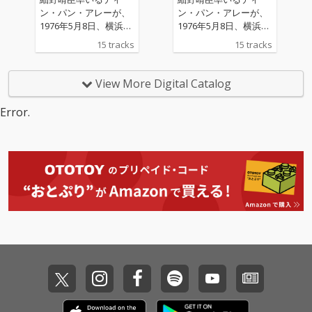
ン・パン・アレーが、
ン・パン・アレーが、
1976年5月8日、横浜・
1976年5月8日、横浜・
中華街の老舗中華菜館
中華街の老舗中華菜館
15 tracks
15 tracks
「同發新館」で行った
「同發新館」で行った
伝説的なライブ。その
伝説的なライブ。その
夜の空気を克明に記録
夜の空気を克明に記録
View More Digital Catalog
した音源が、半世紀の
した音源が、半世紀の
時を経て“ステレオ・ミ
時を経て“ステレオ・ミ
Error.
ックス”として蘇る。
ックス”として蘇る。
今回のリリースでは、
今回のリリースでは、
新たに発見されたステ
新たに発見されたステ
レオマスターをもと
レオマスターをもと
に、エンジニアの保土
に、エンジニアの保土
田剛氏による新たなミ
田剛氏による新たなミ
ックス／マスタリング
ックス／マスタリング
を実施。
を実施。