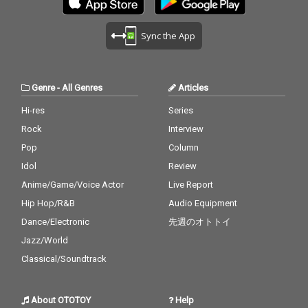
Sync the App
Genre
-
All Genres
Articles
Hi-res
Series
Rock
Interview
Pop
Column
Idol
Review
Anime/Game/Voice Actor
Live Report
Hip Hop/R&B
Audio Equipment
Dance/Electronic
先週のオトトイ
Jazz/World
Classical/Soundtrack
About OTOTOY
Help