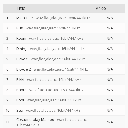
Title
Price
1
Main Title
wav,flac,alac,aac: 16bit/44.1kHz
N/A
2
Bus
wav,flac,alac,aac: 16bit/44.1kHz
N/A
3
Room
wav,flac,alac,aac: 16bit/44.1kHz
N/A
4
Dining
wav,flac,alac,aac: 16bit/44.1kHz
N/A
5
Bicycle
wav,flac,alac,aac: 16bit/44.1kHz
N/A
6
Bicycle 2
wav,flac,alac,aac: 16bit/44.1kHz
N/A
7
Pikki
wav,flac,alac,aac: 16bit/44.1kHz
N/A
8
Photo
wav,flac,alac,aac: 16bit/44.1kHz
N/A
9
Pool
wav,flac,alac,aac: 16bit/44.1kHz
N/A
10
Sea
wav,flac,alac,aac: 16bit/44.1kHz
N/A
Costume-play Mambo
wav,flac,alac,aac:
11
N/A
16bit/44.1kHz