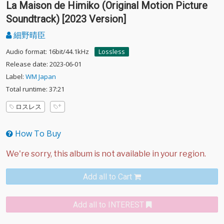
La Maison de Himiko (Original Motion Picture
Soundtrack) [2023 Version]
細野晴臣
Audio format: 16bit/44.1kHz
Lossless
Release date: 2023-06-01
Label:
WM Japan
Total runtime: 37:21
ロスレス
How To Buy
Add all to Cart
Add all to INTEREST