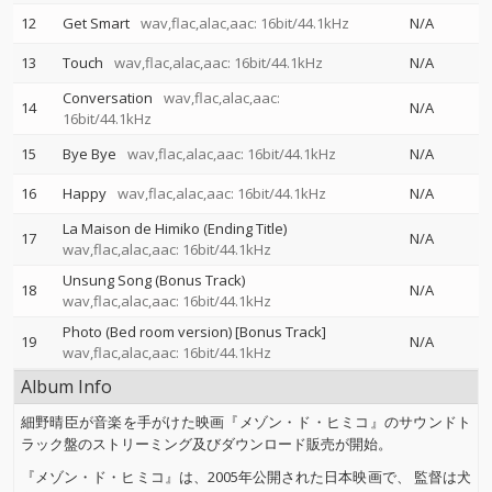
12
Get Smart
wav,flac,alac,aac: 16bit/44.1kHz
N/A
13
Touch
wav,flac,alac,aac: 16bit/44.1kHz
N/A
Conversation
wav,flac,alac,aac:
14
N/A
16bit/44.1kHz
15
Bye Bye
wav,flac,alac,aac: 16bit/44.1kHz
N/A
16
Happy
wav,flac,alac,aac: 16bit/44.1kHz
N/A
La Maison de Himiko (Ending Title)
17
N/A
wav,flac,alac,aac: 16bit/44.1kHz
Unsung Song (Bonus Track)
18
N/A
wav,flac,alac,aac: 16bit/44.1kHz
Photo (Bed room version) [Bonus Track]
19
N/A
wav,flac,alac,aac: 16bit/44.1kHz
Album Info
細野晴臣が音楽を手がけた映画『メゾン・ド・ヒミコ』のサウンドト
ラック盤のストリーミング及びダウンロード販売が開始。
『メゾン・ド・ヒミコ』は、2005年公開された日本映画で、 監督は犬