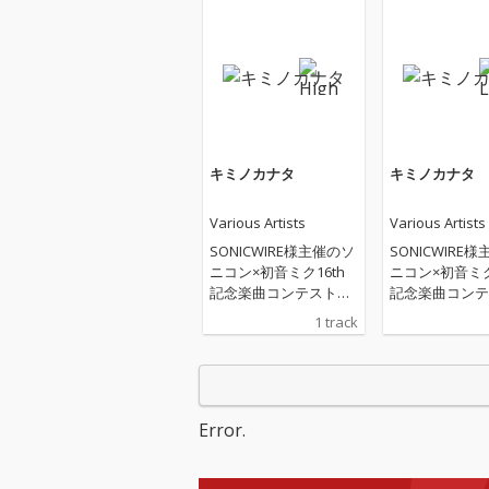
キミノカナタ
キミノカナタ
Various Artists
Various Artists
SONICWIRE様主催のソ
SONICWIRE
ニコン×初音ミク16th
ニコン×初音ミク
記念楽曲コンテスト受
記念楽曲コンテ
賞作品です。初音ミク
賞作品です。初
1 track
ありがとう！16周年お
ありがとう！1
めでとうございま
めでとうござい
す！！！！
す！！！！
Error.