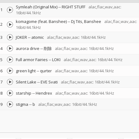
Symleah (Original Mix)
--
RIGHT STUFF
alac,flac,wav,aac:
1
16bit/44.1kHz
komagome (feat. Banshee)
--
Dj Tits
Banshee
alac,flac,wav,aac:
2
16bit/44.1kHz
3
JOKER
--
atomic
alac,flac,wav,aac: 16bit/44.1kHz
4
aurora drive
--
削除
alac,flac,wav,aac: 16bit/44.1kHz
5
Full armor Fairies
--
LOKI
alac,flac,wav,aac: 16bit/44.1kHz
6
green light
--
qurter
alac,flac,wav,aac: 16bit/44.1kHz
7
Silent Lake
--
EVE Svati
alac,flac,wav,aac: 16bit/44.1kHz
8
starship
--
Hendrex
alac,flac,wav,aac: 16bit/44.1kHz
9
stigma
--
b
alac,flac,wav,aac: 16bit/44.1kHz