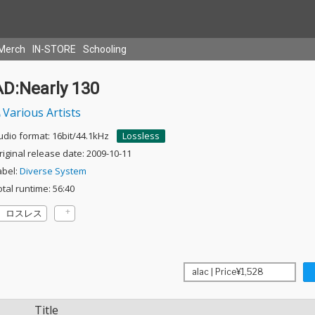
Merch
IN-STORE
Schooling
AD:Nearly 130
Various Artists
udio format: 16bit/44.1kHz
Lossless
riginal release date: 2009-10-11
abel:
Diverse System
otal runtime: 56:40
ロスレス
Title