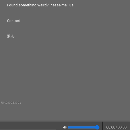
Found something weird? Please mail us
Contact
つ
退会
 RIAJ80023001
00:00
/
00:00