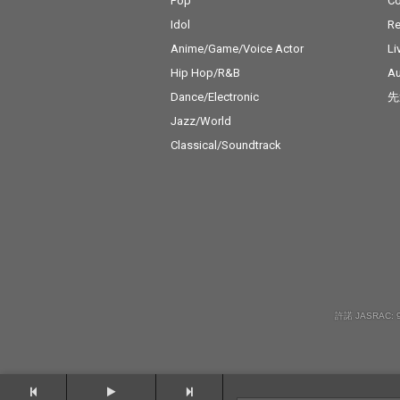
Pop
C
Idol
Re
Anime/Game/Voice Actor
Li
Hip Hop/R&B
Au
Dance/Electronic
先
Jazz/World
Classical/Soundtrack
許諾 JASRAC: 9