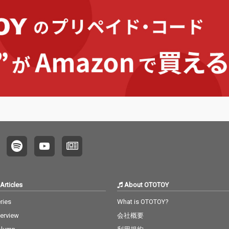
Articles
About OTOTOY
ries
What is OTOTOY?
terview
会社概要