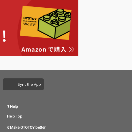
Sync the App
Help
Help Top
Make OTOTOY better