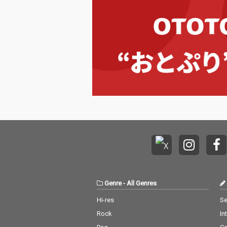
Genre
-
All Genres
Hi-res
Se
Rock
In