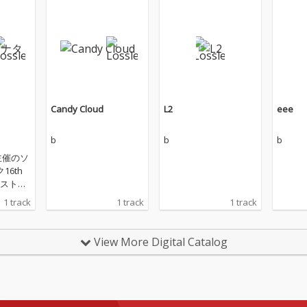
Candy Cloud
L2
eee
b
b
b
様主催のソ
16th
スト受
音ミク
1 track
1 track
1 track
6周年お
ま
View More Digital Catalog