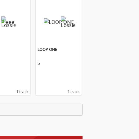
LOOP ONE
b
1 track
1 track