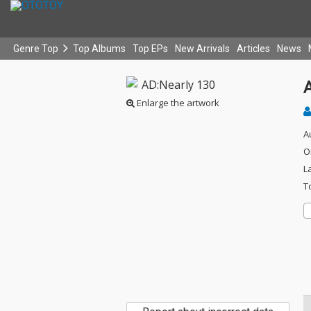
Genre Top
Top Albums
Top EPs
New Arrivals
Articles
News
Enlarge the artwork
A
O
L
T