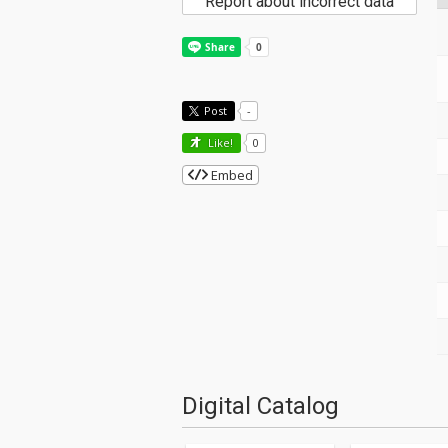
Report about incorrect data
Post
-
Like!
0
Embed
Digital Catalog