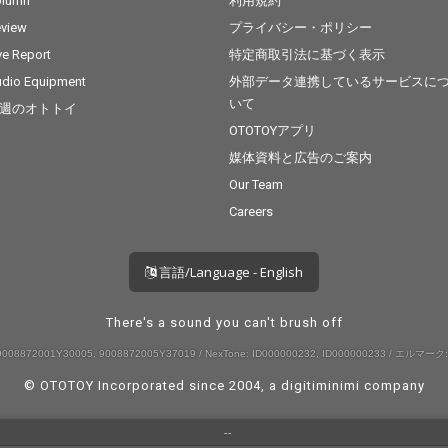
olumn
利用規約
view
プライバシー・ポリシー
ve Report
特定商取引法に基づく表示
dio Equipment
外部データ連携しているサービスに
いて
週のオトトイ
OTOTOYアプリ
媒体資料と広告のご案内
Our Team
Careers
言語/Language - English
There's a sound you can't brush off
008872001Y30005, 9008872005Y37019 / NexTone: ID000000232, ID000000233 / エルマーク:
© OTOTOY Incorporated since 2004, a
digitiminimi
company
--