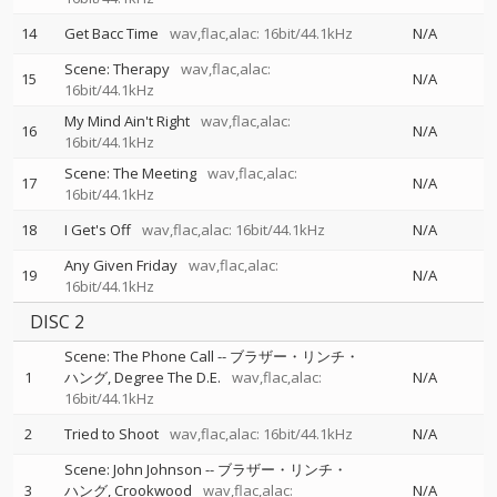
14
Get Bacc Time
wav,flac,alac: 16bit/44.1kHz
N/A
Scene: Therapy
wav,flac,alac:
15
N/A
16bit/44.1kHz
My Mind Ain't Right
wav,flac,alac:
16
N/A
16bit/44.1kHz
Scene: The Meeting
wav,flac,alac:
17
N/A
16bit/44.1kHz
18
I Get's Off
wav,flac,alac: 16bit/44.1kHz
N/A
Any Given Friday
wav,flac,alac:
19
N/A
16bit/44.1kHz
DISC 2
Scene: The Phone Call
--
ブラザー・リンチ・
1
ハング
Degree The D.E.
wav,flac,alac:
N/A
16bit/44.1kHz
2
Tried to Shoot
wav,flac,alac: 16bit/44.1kHz
N/A
Scene: John Johnson
--
ブラザー・リンチ・
3
ハング
Crookwood
wav,flac,alac:
N/A