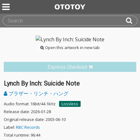
Open this artwork in new tab
Express Checkout
Lynch By Inch: Suicide Note
ブラザー・リンチ・ハング
Audio format: 16bit/44.1kHz
Lossless
Release date: 2026-01-28
Original release date: 2003-06-10
Label:
RBC Records
Total runtime: 96:44