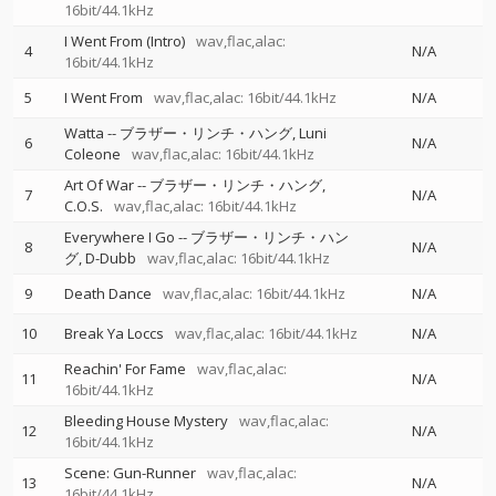
16bit/44.1kHz
I Went From (Intro)
wav,flac,alac:
4
N/A
16bit/44.1kHz
5
I Went From
wav,flac,alac: 16bit/44.1kHz
N/A
Watta
--
ブラザー・リンチ・ハング
Luni
6
N/A
Coleone
wav,flac,alac: 16bit/44.1kHz
Art Of War
--
ブラザー・リンチ・ハング
7
N/A
C.O.S.
wav,flac,alac: 16bit/44.1kHz
Everywhere I Go
--
ブラザー・リンチ・ハン
8
N/A
グ
D-Dubb
wav,flac,alac: 16bit/44.1kHz
9
Death Dance
wav,flac,alac: 16bit/44.1kHz
N/A
10
Break Ya Loccs
wav,flac,alac: 16bit/44.1kHz
N/A
Reachin' For Fame
wav,flac,alac:
11
N/A
16bit/44.1kHz
Bleeding House Mystery
wav,flac,alac:
12
N/A
16bit/44.1kHz
Scene: Gun-Runner
wav,flac,alac:
13
N/A
16bit/44.1kHz