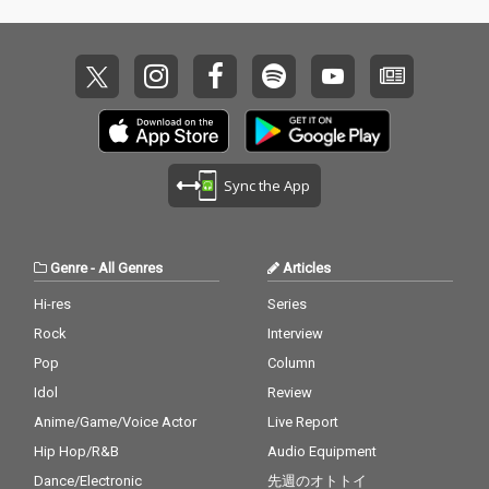
Sync the App
Genre
-
All Genres
Articles
Hi-res
Series
Rock
Interview
Pop
Column
Idol
Review
Anime/Game/Voice Actor
Live Report
Hip Hop/R&B
Audio Equipment
Dance/Electronic
先週のオトトイ