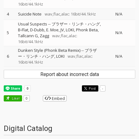
16bit/44.1kHz
4
Suicide Note
wav,flac,alac: 16bit/44.1kHz
N/A
Usual Suspects
--
ブラザー・リンチ・ハング
B-Flat
D-Dubb
E. Moe
JV
LOKI
Phonk Beta
5
N/A
Tallcann G
Zagg
wav,flac,alac:
16bit/44.1kHz
Dunken Style (Phonk Beta Remix)
--
ブラザ
6
ー・リンチ・ハング
LOKI
wav,flac,alac:
N/A
16bit/44.1kHz
Report about incorrect data
Post
-
Embed
Like!
0
Digital Catalog