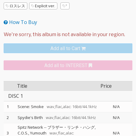
ロスレス
Explicit ver.
How To Buy
Add all to Cart
Add all to INTEREST
Title
Price
DISC 1
1
Scene: Smoke
wav,flac,alac: 16bit/44.1kHz
N/A
2
Spydie's Birth
wav,flac,alac: 16bit/44.1kHz
N/A
Spitz Network
--
ブラザー・リンチ・ハング
3
C.O.S.
Yumouth
wav,flac,alac:
N/A