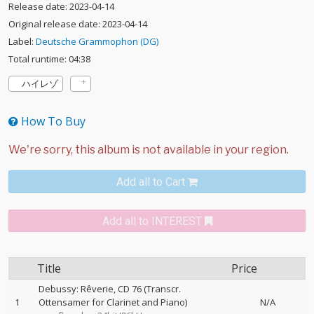
Release date: 2023-04-14
Original release date: 2023-04-14
Label:
Deutsche Grammophon (DG)
Total runtime: 04:38
ハイレゾ
How To Buy
Add all to Cart
Add all to INTEREST
Title
Price
Debussy: Rêverie, CD 76 (Transcr.
1
Ottensamer for Clarinet and Piano)
N/A