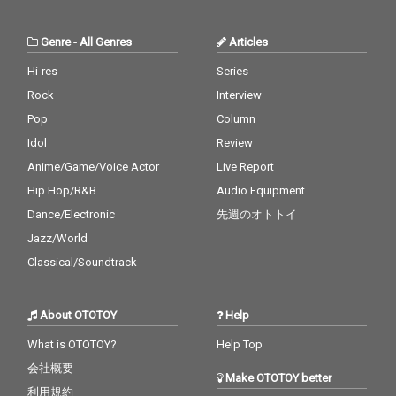
Genre
-
All Genres
Articles
Hi-res
Series
Rock
Interview
Pop
Column
Idol
Review
Anime/Game/Voice Actor
Live Report
Hip Hop/R&B
Audio Equipment
Dance/Electronic
先週のオトトイ
Jazz/World
Classical/Soundtrack
About OTOTOY
Help
What is OTOTOY?
Help Top
会社概要
Make OTOTOY better
利用規約