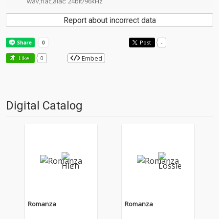
wav,flac,alac: 24bit/96kHz
Report about incorrect data
Post
-
Embed
Like!
0
Digital Catalog
Romanza
Romanza