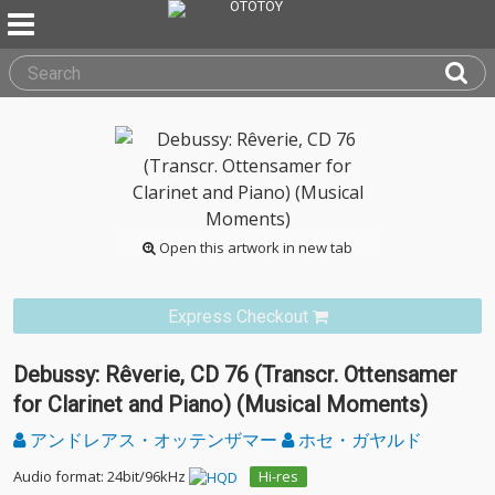
Open this artwork in new tab
Express Checkout
Debussy: Rêverie, CD 76 (Transcr. Ottensamer
for Clarinet and Piano) (Musical Moments)
アンドレアス・オッテンザマー
ホセ・ガヤルド
Audio format: 24bit/96kHz
Hi-res