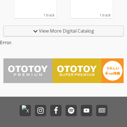
1 track
1 track
View More Digital Catalog
Error.