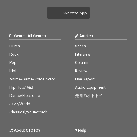
Sync the App
Genre
-
All Genres
Articles
Hi-res
Series
Rock
Interview
Pop
Column
Idol
Review
Anime/Game/Voice Actor
Live Report
Hip Hop/R&B
Audio Equipment
Dance/Electronic
先週のオトトイ
Jazz/World
Classical/Soundtrack
About OTOTOY
Help