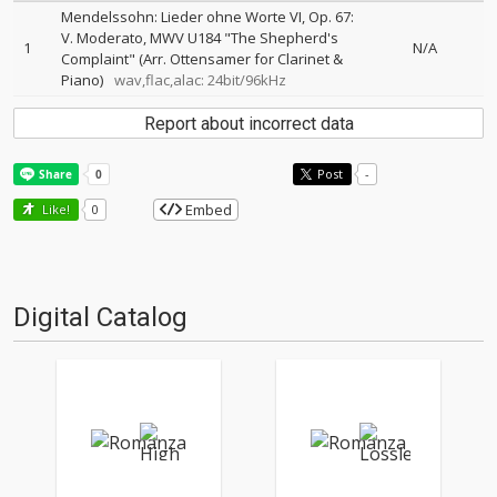
Mendelssohn: Lieder ohne Worte VI, Op. 67:
V. Moderato, MWV U184 "The Shepherd's
1
N/A
Complaint" (Arr. Ottensamer for Clarinet &
Piano)
wav,flac,alac: 24bit/96kHz
Report about incorrect data
Post
-
Embed
Like!
0
Digital Catalog