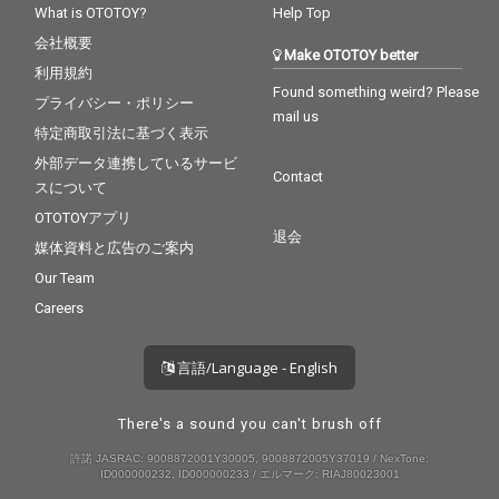
What is OTOTOY?
Help Top
会社概要
Make OTOTOY better
利用規約
Found something weird? Please
プライバシー・ポリシー
mail us
特定商取引法に基づく表示
外部データ連携しているサービ
Contact
スについて
OTOTOYアプリ
退会
媒体資料と広告のご案内
Our Team
Careers
言語/Language - English
There's a sound you can't brush off
許諾 JASRAC: 9008872001Y30005, 9008872005Y37019 / NexTone:
ID000000232, ID000000233 / エルマーク: RIAJ80023001