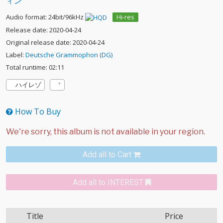
ィン
Audio format: 24bit/96kHz
Hi-res
Release date: 2020-04-24
Original release date: 2020-04-24
Label:
Deutsche Grammophon (DG)
Total runtime: 02:11
ハイレゾ
How To Buy
Add all to Cart
Add all to INTEREST
Title
Price