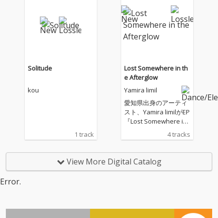
Solitude
Lost Somewhere in th
e Afterglow
kou
Yamira limil
愛知県出身のアーティ
スト、Yamira limilがEP
『Lost Somewhere in t
he Afterglow』をリリ
1 track
4 tracks
ース。 本作は、日常の
中でふと生まれる感情
や言葉を、ボタニカと
View More Digital Catalog
いう自然的なモチーフ
を通して表現した作品
Error.
となっている。 楽曲
は、ぼやけた景色のよ
うな曖昧な質感から始
まり、時間の経過とと