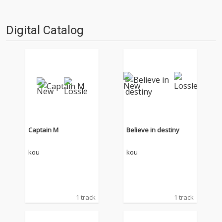
Digital Catalog
Captain M
Believe in destiny
kou
kou
1 track
1 track