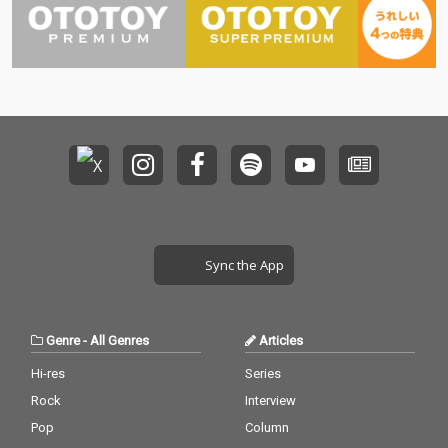
もに輪郭を帯びながら
鮮明になっていく構成
を採用。タイトルの『L
ost Somewhere in the
Afterglow』が示すよう
に、過ぎ去った時間の
残光や記憶の余韻を静
かに描き出している。
Sync the App
Genre
-
All Genres
Articles
Hi-res
Series
Rock
Interview
Pop
Column