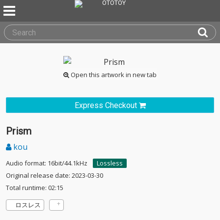
Open this artwork in new tab
Express Checkout
Prism
kou
Audio format: 16bit/44.1kHz
Lossless
Original release date: 2023-03-30
Total runtime: 02:15
ロスレス