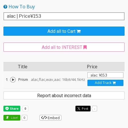
How To Buy
Add all to Cart
Add all to INTEREST
Title
Price
1
Prism
alac,flac,wav,aac: 16bit/44.1kHz
Add Track
Report about incorrect data
Post
-
Embed
Like!
0