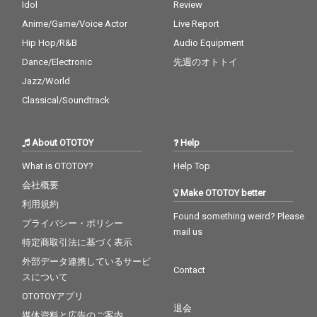
Idol
Review
Anime/Game/Voice Actor
Live Report
Hip Hop/R&B
Audio Equipment
Dance/Electronic
先週のオトトイ
Jazz/World
Classical/Soundtrack
About OTOTOY
Help
What is OTOTOY?
Help Top
会社概要
Make OTOTOY better
利用規約
Found something weird? Please
プライバシー・ポリシー
mail us
特定商取引法に基づく表示
外部データ連携しているサービ
Contact
スについて
OTOTOYアプリ
退会
媒体資料と広告のご案内