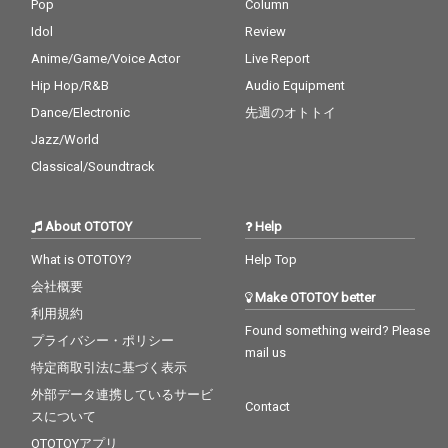
Pop
Column
Idol
Review
Anime/Game/Voice Actor
Live Report
Hip Hop/R&B
Audio Equipment
Dance/Electronic
先週のオトトイ
Jazz/World
Classical/Soundtrack
About OTOTOY
Help
What is OTOTOY?
Help Top
会社概要
Make OTOTOY better
利用規約
Found something weird? Please
プライバシー・ポリシー
mail us
特定商取引法に基づく表示
外部データ連携しているサービ
Contact
スについて
OTOTOYアプリ