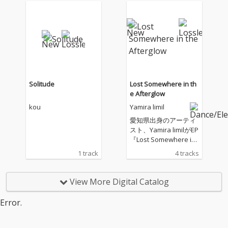
Solitude
Lost Somewhere in th
e Afterglow
kou
Yamira limil
愛知県出身のアーティ
スト、Yamira limilがEP
『Lost Somewhere in t
he Afterglow』をリリ
1 track
4 tracks
ース。 本作は、日常の
中でふと生まれる感情
や言葉を、ボタニカと
View More Digital Catalog
いう自然的なモチーフ
を通して表現した作品
Error.
となっている。 楽曲
は、ぼやけた景色のよ
うな曖昧な質感から始