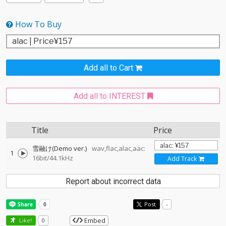
How To Buy
Add all to Cart
Add all to INTEREST
Title
Price
雪融け(Demo ver.)
wav,flac,alac,aac:
1
16bit/44.1kHz
Add Track
Report about incorrect data
Post
-
Embed
Like!
0