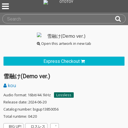
Open this artwork in new tab
Express Checkout
雪融け(Demo ver.)
kou
Audio format: 16bit/44.1kHz
Lossless
Release date: 2024-06-20
Catalog number: bigup13850056
Total runtime: 04:20
BIG UP!
ロスレス