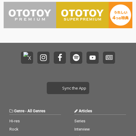
まり、時間の経過とと
もに輪郭を帯びながら
鮮明になっていく構成
を採用。タイトルの『L
ost Somewhere in the
Afterglow』が示すよう
に、過ぎ去った時間の
残光や記憶の余韻を静
かに描き出している。
Sync the App
Genre
-
All Genres
Articles
Hi-res
Series
Rock
Interview