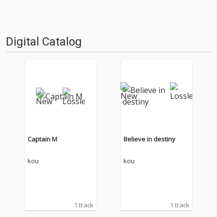
Digital Catalog
Captain M
Believe in destiny
kou
kou
1 track
1 track