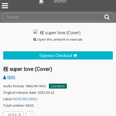
Open this artwork in new tab
Express Checkout
桜 super love (Cover)
猫戦
Audio format: 16bit/44.1kHz
Lossless
Original release date: 2023-03-22
Label:
ROSE RECORDS
Total runtime: 04:50
ロスレス