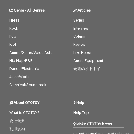
Genre
-
All Genres
Articles
Hi-res
Series
Rock
Interview
Pop
Column
Idol
Review
Anime/Game/Voice Actor
Live Report
Hip Hop/R&B
Audio Equipment
Dance/Electronic
先週のオトトイ
Jazz/World
Classical/Soundtrack
About OTOTOY
Help
What is OTOTOY?
Help Top
会社概要
Make OTOTOY better
利用規約
Found something weird? Please