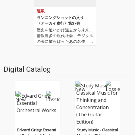
連載
ランニングショットの入り──
〈アーカイ奉行〉第37巻
歴史を追いかけ過去から未来、
情報過多の現代社会、デジタル
の海に散らばったあの名作、こ
の名作たちをひとつにまとめる
仕事人…!〈アーカイ奉行〉が今
日もデジタルの乱世を治め
る…!'''〈アーカイ奉行〉と
Digital Catalog
は…'''1.過去作の最新リマスター
音源 2.これまで未配信…
Edvard Grieg: Essenti
Study Music - Classical