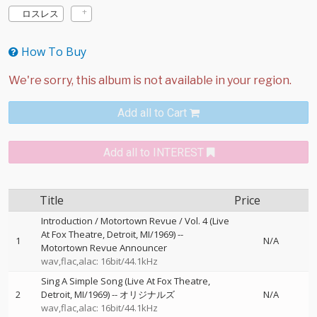
ロスレス
How To Buy
Add all to Cart
Add all to INTEREST
Title
Price
Introduction / Motortown Revue / Vol. 4 (Live
At Fox Theatre, Detroit, MI/1969)
--
1
N/A
Motortown Revue Announcer
wav,flac,alac: 16bit/44.1kHz
Sing A Simple Song (Live At Fox Theatre,
2
Detroit, MI/1969)
--
オリジナルズ
N/A
wav,flac,alac: 16bit/44.1kHz