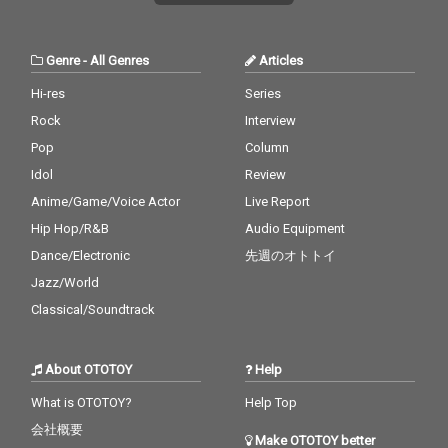
Genre
-
All Genres
Articles
Hi-res
Series
Rock
Interview
Pop
Column
Idol
Review
Anime/Game/Voice Actor
Live Report
Hip Hop/R&B
Audio Equipment
Dance/Electronic
先週のオトトイ
Jazz/World
Classical/Soundtrack
About OTOTOY
Help
What is OTOTOY?
Help Top
会社概要
Make OTOTOY better