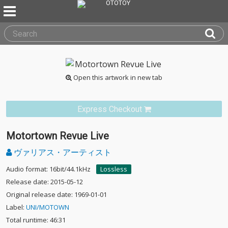
Open this artwork in new tab
Express Checkout
Motortown Revue Live
ヴァリアス・アーティスト
Audio format: 16bit/44.1kHz
Lossless
Release date: 2015-05-12
Original release date: 1969-01-01
Label:
UNI/MOTOWN
Total runtime: 46:31