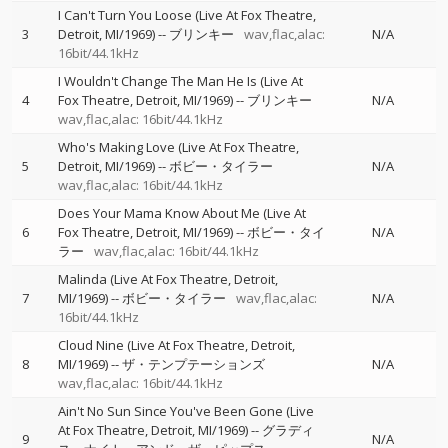
I Can't Turn You Loose (Live At Fox Theatre,
3
Detroit, MI/1969)
--
ブリンキー
wav,flac,alac:
N/A
16bit/44.1kHz
I Wouldn't Change The Man He Is (Live At
4
Fox Theatre, Detroit, MI/1969)
--
ブリンキー
N/A
wav,flac,alac: 16bit/44.1kHz
Who's Making Love (Live At Fox Theatre,
5
Detroit, MI/1969)
--
ボビー・タイラー
N/A
wav,flac,alac: 16bit/44.1kHz
Does Your Mama Know About Me (Live At
6
Fox Theatre, Detroit, MI/1969)
--
ボビー・タイ
N/A
ラー
wav,flac,alac: 16bit/44.1kHz
Malinda (Live At Fox Theatre, Detroit,
7
MI/1969)
--
ボビー・タイラー
wav,flac,alac:
N/A
16bit/44.1kHz
Cloud Nine (Live At Fox Theatre, Detroit,
8
MI/1969)
--
ザ・テンプテーションズ
N/A
wav,flac,alac: 16bit/44.1kHz
Ain't No Sun Since You've Been Gone (Live
At Fox Theatre, Detroit, MI/1969)
--
グラディ
9
N/A