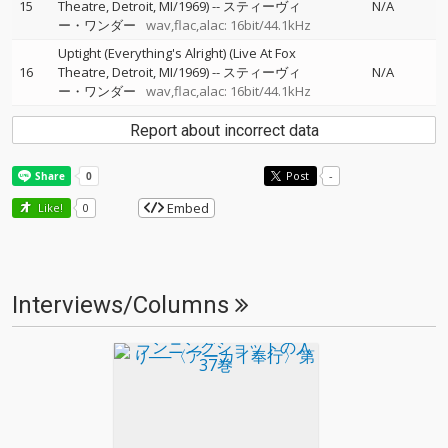
15
Theatre, Detroit, MI/1969)
--
スティーヴィ
N/A
ー・ワンダー
wav,flac,alac: 16bit/44.1kHz
Uptight (Everything's Alright) (Live At Fox
16
Theatre, Detroit, MI/1969)
--
スティーヴィ
N/A
ー・ワンダー
wav,flac,alac: 16bit/44.1kHz
Report about incorrect data
Post
-
Embed
Like!
0
Interviews/Columns