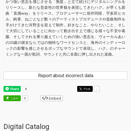
かつ強い意志を感じさせる「無題」と立て続けにデジタルシングルを
リリースし、新たな音楽性の世界観を表現してきたハク。が早くも新
曲「直感way」をリリース。プロデューサーに前作同様、宇多田ヒカ
ル、絢香、ねごとなど数々のアーティストプロデュースや楽曲制作を
手がけてきた河野圭を迎えて制作。好きなこと、やりたいこと、そし
て大切にしていることに向かって動き出す上で感じる様々な不安や葛
藤、そしてそれを乗り越えていくための強い意志を、ヴォーカルあい
の20歳の彼女ならではの独特なワードセンスと、海外のインディーロ
ックの影響を感じさせるポップなサウンドで表現し、ハク。のチャー
ミングな一面が歌詞、サウンドと共に全面に押し出された楽曲。
Report about incorrect data
Post
-
Embed
Like!
0
Digital Catalog