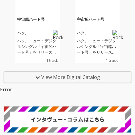
宇宙船ハート号
宇宙船ハート号
ハク。
ハク。
ハク。ニュー・デジタ
ハク。ニュー・デジタ
ルシングル「宇宙船ハ
ルシングル「宇宙船ハ
ート号」をリリース。
ート号」をリリース。
今作ではハク。が持つ
今作ではハク。が持つ
1 track
1 track
癖のあるPOPさとチャ
癖のあるPOPさとチャ
ーミングさが全面に押
ーミングさが全面に押
し出された楽曲を完成
し出された楽曲を完成
View More Digital Catalog
させた。宇宙船ハート
させた。宇宙船ハート
号という架空の宇宙船
号という架空の宇宙船
Error.
に乗って宇宙を旅する
に乗って宇宙を旅する
ストーリーを、一癖も
ストーリーを、一癖も
二癖も感じさせるハ
二癖も感じさせるハ
ク。ならではのPOPセ
ク。ならではのPOPセ
ンス溢れるサウンドで
ンス溢れるサウンドで
表現。あいの歌声と歌
表現。あいの歌声と歌
詞がPOPさとチャーミ
詞がPOPさとチャーミ
ンさを増大させるまた
ンさを増大させるまた