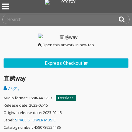
Open this artwork in new tab
Express Checkout
直感way
ハク。
Audio format: 16bit/44.1kHz
Lossless
Release date: 2023-02-15
Original release date: 2023-02-15
Label:
SPACE SHOWER MUSIC
Catalog number: 4580789524486