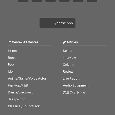
Sync the App
Genre
-
All Genres
Articles
Hi-res
Series
Rock
Interview
Pop
Column
Idol
Review
Anime/Game/Voice Actor
Live Report
Hip Hop/R&B
Audio Equipment
Dance/Electronic
先週のオトトイ
Jazz/World
Classical/Soundtrack