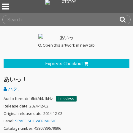
Open this artwork in new tab
Express Checkout
あいっ！
ハク。
Audio format: 16bit/44.1kHz
Lossless
Release date: 2024-12-02
Original release date: 2024-12-02
Label:
SPACE SHOWER MUSIC
Catalog number: 4580789679896