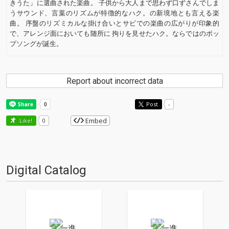
きうた」に選曲された楽曲。 子供から大人まで思わず口ずさんでしま
うサウンド、言葉のリズムが特徴的なハク。の新境地とも言える楽
曲。 序盤のリズミカルな掛け合いとサビでの楽曲の広がりが印象的
で、アレンジ面においても随所に 拘りを見せたハク。ならではのポッ
プソングが誕生。
Report about incorrect data
Post
-
Embed
Like!
0
Digital Catalog