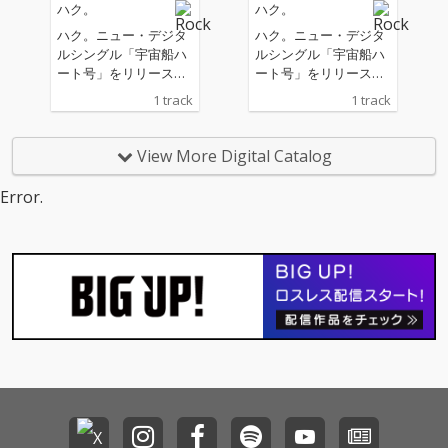
ハク。
ハク。
ハク。ニュー・デジタ
ハク。ニュー・デジタ
ルシングル「宇宙船ハ
ルシングル「宇宙船ハ
ート号」をリリース。
ート号」をリリース。
今作ではハク。が持つ
今作ではハク。が持つ
1 track
1 track
癖のあるPOPさとチャ
癖のあるPOPさとチャ
ーミングさが全面に押
ーミングさが全面に押
し出された楽曲を完成
し出された楽曲を完成
View More Digital Catalog
させた。宇宙船ハート
させた。宇宙船ハート
号という架空の宇宙船
号という架空の宇宙船
Error.
に乗って宇宙を旅する
に乗って宇宙を旅する
ストーリーを、一癖も
ストーリーを、一癖も
二癖も感じさせるハ
二癖も感じさせるハ
ク。ならではのPOPセ
ク。ならではのPOPセ
ンス溢れるサウンドで
ンス溢れるサウンドで
表現。あいの歌声と歌
表現。あいの歌声と歌
詞がPOPさとチャーミ
詞がPOPさとチャーミ
ンさを増大させるまた
ンさを増大させるまた
新たば側面を示した楽
新たば側面を示した楽
曲に仕上がっている。
曲に仕上がっている。