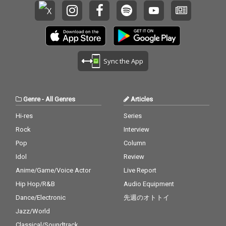
Sync the App
Genre
-
All Genres
Articles
Hi-res
Series
Rock
Interview
Pop
Column
Idol
Review
Anime/Game/Voice Actor
Live Report
Hip Hop/R&B
Audio Equipment
Dance/Electronic
先週のオトトイ
Jazz/World
Classical/Soundtrack