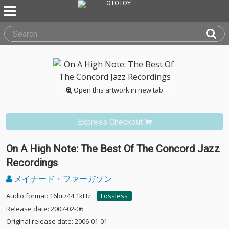
Open this artwork in new tab
Express Checkout
On A High Note: The Best Of The Concord Jazz
Recordings
メイナード・ファーガソン
Audio format: 16bit/44.1kHz
Lossless
Release date: 2007-02-06
Original release date: 2006-01-01