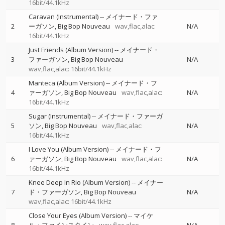
16bit/44.1kHz
Caravan (Instrumental)
--
メイナード・ファ
2
ーガソン
Big Bop Nouveau
wav,flac,alac:
N/A
16bit/44.1kHz
Just Friends (Album Version)
--
メイナード・
3
ファーガソン
Big Bop Nouveau
N/A
wav,flac,alac: 16bit/44.1kHz
Manteca (Album Version)
--
メイナード・フ
4
ァーガソン
Big Bop Nouveau
wav,flac,alac:
N/A
16bit/44.1kHz
Sugar (Instrumental)
--
メイナード・ファーガ
5
ソン
Big Bop Nouveau
wav,flac,alac:
N/A
16bit/44.1kHz
I Love You (Album Version)
--
メイナード・フ
6
ァーガソン
Big Bop Nouveau
wav,flac,alac:
N/A
16bit/44.1kHz
Knee Deep In Rio (Album Version)
--
メイナー
7
ド・ファーガソン
Big Bop Nouveau
N/A
wav,flac,alac: 16bit/44.1kHz
Close Your Eyes (Album Version)
--
マイケ