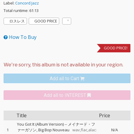
Label:
Concord Jazz
Total runtime: 61:13
ロスレス
GOOD PRICE
How To Buy
GOOD PRICE!
Add all to Cart
Add all to INTEREST
Title
Price
You Got It (Album Version)
--
メイナード・フ
1
ァーガソン
Big Bop Nouveau
wav,flac,alac:
N/A