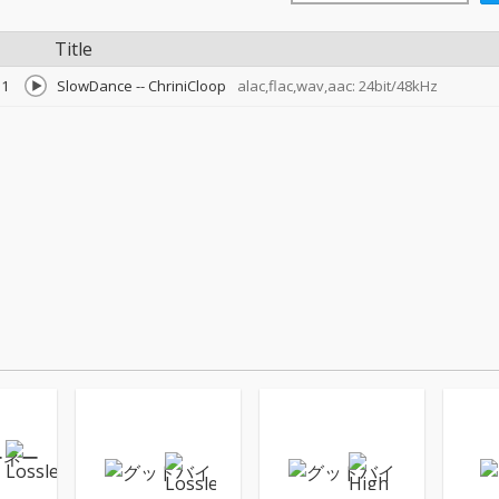
Title
1
SlowDance
--
ChriniCloop
alac,flac,wav,aac: 24bit/48kHz