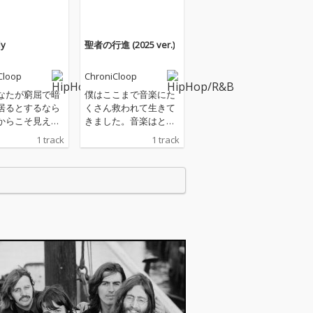
ly
聖者の行進 (2025 ver.)
Cloop
ChroniCloop
なたが窮屈で暗
僕はここまで音楽にた
居るとするなら
くさん救われて生きて
からこそ見える
きました。音楽はとて
るはずです。自
も優しいんです。この
1 track
1 track
くにあるからこ
歌が夜を超えて、何処
らないもの。目
か遠い場所の誰かを救
空はとっても広
ったり支えになってい
。心のままに飛
たらうれしい。そんな
ら、夢に見たも
気持ちを書いた曲で
も本当になると
す。
す。君にならで
そうゆう歌で