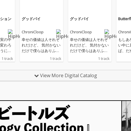
ション
グッドバイ
グッドバイ
Butterf
ChroniCloop
ChroniCloop
Chroni
実の中
幸せの価値は人それぞ
幸せの価値は人それぞ
もしあ
変わろ
れだけど、 気付かない
れだけど、 気付かない
い中に
うに辛
だけで僕らはありふれ
だけで僕らはありふれ
ば、だ
、居場
た幸せに 満たされてい
た幸せに 満たされてい
光があ
1 track
1 track
1 track
彷徨う
て、十分すぎるんだと
て、十分すぎるんだと
由は近
界はき
思います。 大事なもの
思います。 大事なもの
そわか
から、
や君を失った時の悲し
や君を失った時の悲し
の前の
View More Digital Catalog
を見失
みも全部きっと必要だ
みも全部きっと必要だ
いです
、あな
った、全部抱きしめて
った、全部抱きしめて
べたな
して生
歩いていこう。そんな
歩いていこう。そんな
のさえ
んな曲
曲です。
曲です。
思いま
きる。
す。