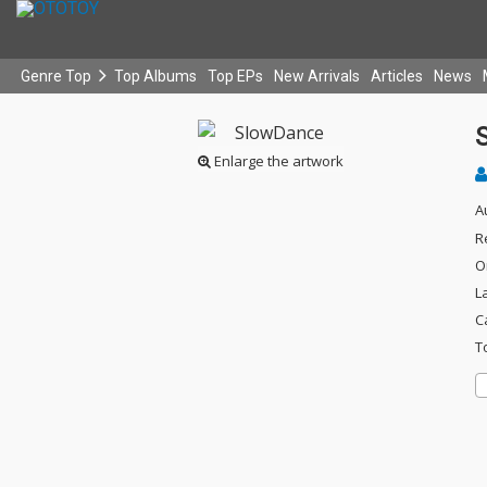
Genre Top
Top Albums
Top EPs
New Arrivals
Articles
News
Enlarge the artwork
A
R
O
L
C
T