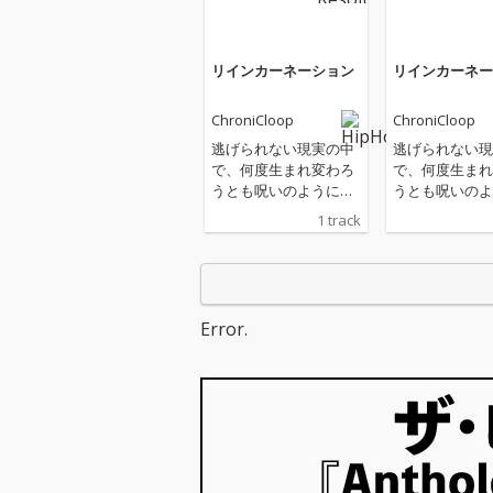
リインカーネーション
リインカーネー
ChroniCloop
ChroniCloop
逃げられない現実の中
逃げられない現
で、何度生まれ変わろ
で、何度生まれ
うとも呪いのように辛
うとも呪いのよ
いことはあるし、居場
いことはあるし
1 track
所もなく地獄を彷徨う
所もなく地獄を
し、それでも世界はき
し、それでも世
っと素晴らしいから、
っと素晴らしい
あなたはあなたを見失
あなたはあなた
わないで精一杯、あな
わないで精一杯
Error.
たの世界で謳歌して生
たの世界で謳歌
きて欲しい。そんな曲
きて欲しい。そ
です。
です。