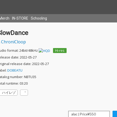
Merch
IN-STORE
Schooling
SlowDance
ChroniCloop
udio format: 24bit/48kHz
Hi-res
elease date: 2022-05-27
riginal release date: 2022-05-27
abel:
DOBEATU
atalog number: NBTU35
otal runtime: 03:20
ハイレゾ