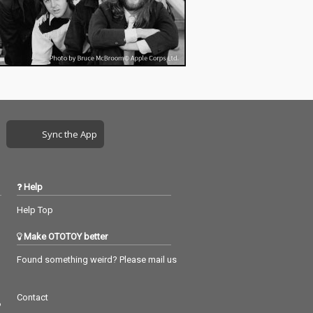
Sync the App
Help
Help Top
Make OTOTOY better
Found something weird? Please mail us
Contact
つ