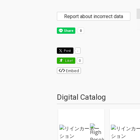
Report about incorrect data
Post
-
Like!
0
Embed
Digital Catalog