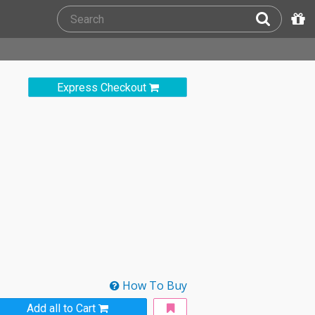
Express Checkout
How To Buy
Add all to Cart