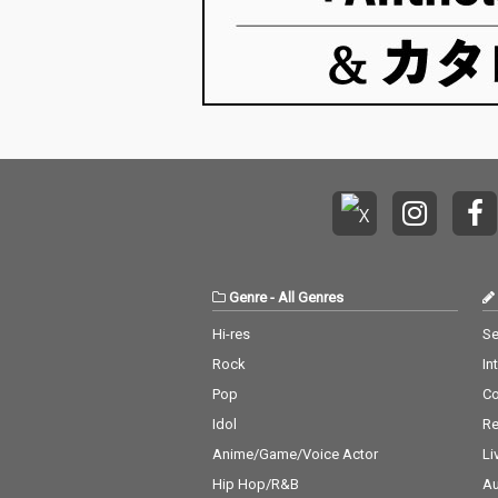
Genre
-
All Genres
Hi-res
Se
Rock
In
Pop
C
Idol
Re
Anime/Game/Voice Actor
Li
Hip Hop/R&B
Au