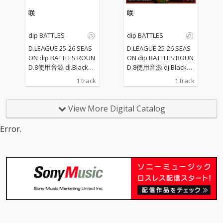
咲
咲
dip BATTLES
dip BATTLES
D.LEAGUE 25-26 SEAS
D.LEAGUE 25-26 SEAS
ON dip BATTLES ROUN
ON dip BATTLES ROUN
D.8使用音源 dj.Blackol
D.8使用音源 dj.Blackol
yが作る和の響き
yが作る和の響き
1 track
1 track
View More Digital Catalog
Error.