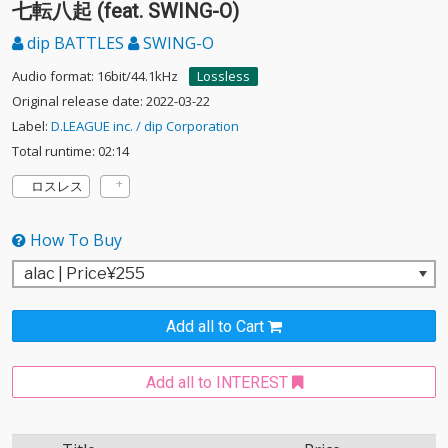
七転八起 (feat. SWING-O)
dip BATTLES
SWING-O
Audio format: 16bit/44.1kHz
Lossless
Original release date: 2022-03-22
Label:
D.LEAGUE inc. / dip Corporation
Total runtime: 02:14
ロスレス
How To Buy
Add all to Cart
Add all to INTEREST