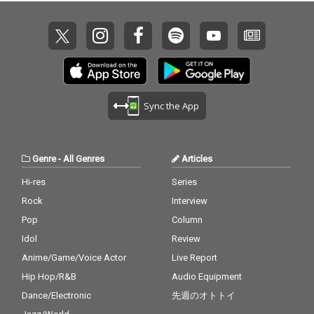
Sync the App
Genre
-
All Genres
Articles
Hi-res
Series
Rock
Interview
Pop
Column
Idol
Review
Anime/Game/Voice Actor
Live Report
Hip Hop/R&B
Audio Equipment
Dance/Electronic
先週のオトトイ