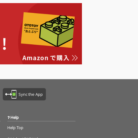
ナが野球選手へ向けて
まっすぐな想いを込め
て歌い上げた、疾走感
あふれるJ-POPスタジ
アムアンセム。 バンド
サウンドと大合唱を想
起させるコーラスワー
クが特徴で、球場でも
日常でも前向きな気持
ちを後押しする楽曲に
仕上がっています。
Sync the App
Help
Help Top