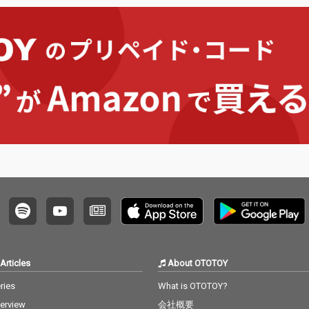
Articles
About OTOTOY
ries
What is OTOTOY?
terview
会社概要