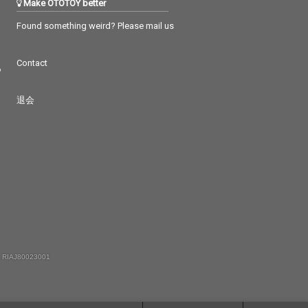
Make OTOTOY better
Found something weird? Please mail us
Contact
つ
退会
 RIAJ80023001