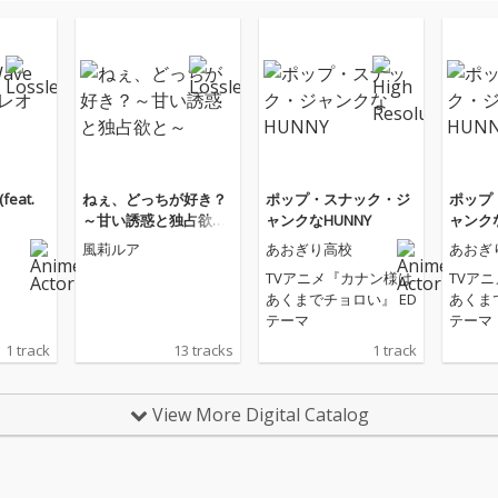
feat.
ねぇ、どっちが好き？
ポップ・スナック・ジ
ポップ
～甘い誘惑と独占欲と
ャンクなHUNNY
ャンクな
～
風莉ルア
あおぎり高校
あおぎ
TVアニメ『カナン様は
TVア
あくまでチョロい』 ED
あくま
テーマ
テーマ
1 track
13 tracks
1 track
View More Digital Catalog