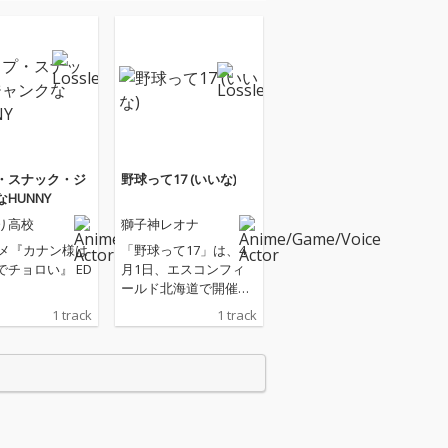
・スナック・ジ
野球って17 (いいな)
HUNNY
り高校
獅子神レオナ
ニメ『カナン様は
「野球って17」は、4
でチョロい』 ED
月1日、エスコンフィ
ールド北海道で開催さ
れる北海道日本ハムフ
1 track
1 track
ァイターズ開幕戦のタ
イアップソング。 17LI
VE株式会社×北海道日
本ハムファイターズ×
獅子神レオナによる連
動企画です。 "応援"を
テーマに、獅子神レオ