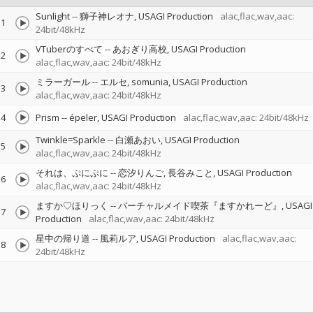
Sunlight
--
獅子神レオナ
USAGI Production
alac,flac,wav,aac:
1
24bit/48kHz
VTuberのすべて
--
あおぎり高校
USAGI Production
2
alac,flac,wav,aac: 24bit/48kHz
ミラーガール
--
エルセ
somunia
USAGI Production
3
alac,flac,wav,aac: 24bit/48kHz
4
Prism
--
épeler
USAGI Production
alac,flac,wav,aac: 24bit/48kHz
Twinkle=Sparkle
--
白瀬あおい
USAGI Production
5
alac,flac,wav,aac: 24bit/48kHz
それは、ぷにぷに
--
恋汐りんご
長谷みこと
USAGI Production
6
alac,flac,wav,aac: 24bit/48kHz
ますか♡ほりっく
--
バーチャルメイド喫茶『ますかれーど』
USAGI
7
Production
alac,flac,wav,aac: 24bit/48kHz
星中の帰り道
--
風莉ルア
USAGI Production
alac,flac,wav,aac:
8
24bit/48kHz