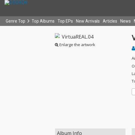
Genre Top
Top Albums
Top EPs
New Arrivals
Articles
News
Enlarge the artwork
A
O
L
T
Album Info