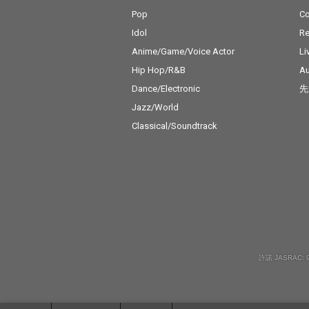
Pop
C
Idol
Re
Anime/Game/Voice Actor
Li
Hip Hop/R&B
Au
Dance/Electronic
先
Jazz/World
Classical/Soundtrack
許諾 JASRAC: 9