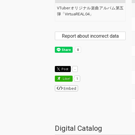
VTuberオリジナル楽曲アルバム第五
弾「VirtuaREAL.04」
Report about incorrect data
Post
-
Like!
1
Embed
Digital Catalog