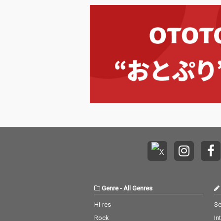
Genre
-
All Genres
Hi-res
Se
Rock
In