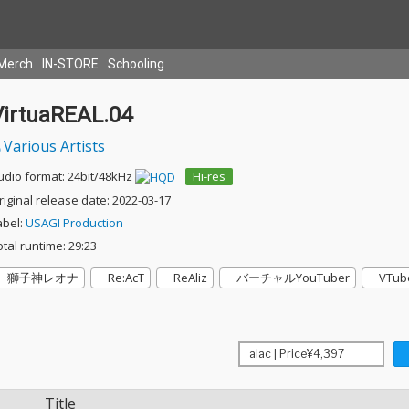
Merch
IN-STORE
Schooling
VirtuaREAL.04
Various Artists
udio format: 24bit/48kHz
Hi-res
riginal release date: 2022-03-17
abel:
USAGI Production
otal runtime: 29:23
獅子神レオナ
Re:AcT
ReAliz
バーチャルYouTuber
VTub
Title