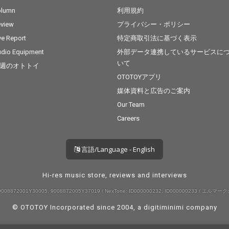
olumn
利用規約
view
プライバシー・ポリシー
ve Report
特定商取引法に基づく表示
dio Equipment
外部データ連携しているサービスに
いて
週のオトトイ
OTOTOYアプリ
媒体資料と広告のご案内
Our Team
Careers
言語/Language - English
Hi-res music store, reviews and interviews
008872001Y30005, 9008872005Y37019 / NexTone: ID000000232, ID000000233 / エルマーク:
© OTOTOY Incorporated since 2004, a
digitiminimi
company