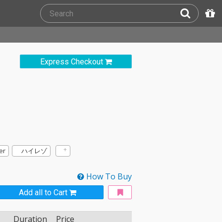
Express Checkout
er
ハイレゾ
How To Buy
Add all to Cart
Duration
Price