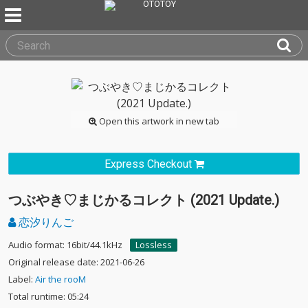
Open this artwork in new tab
Express Checkout
つぶやき♡まじかるコレクト (2021 Update.)
恋汐りんご
Audio format: 16bit/44.1kHz
Lossless
Original release date: 2021-06-26
Label:
Air the rooM
Total runtime: 05:24