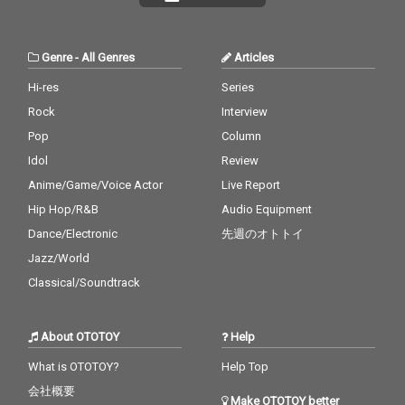
Genre
-
All Genres
Articles
Hi-res
Series
Rock
Interview
Pop
Column
Idol
Review
Anime/Game/Voice Actor
Live Report
Hip Hop/R&B
Audio Equipment
Dance/Electronic
先週のオトトイ
Jazz/World
Classical/Soundtrack
About OTOTOY
Help
What is OTOTOY?
Help Top
会社概要
Make OTOTOY better