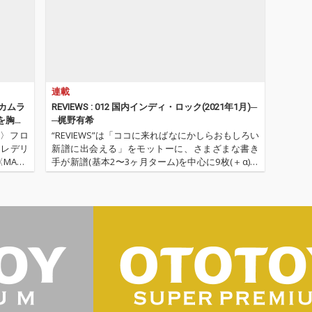
連載
ナカムラ
REVIEWS : 012 国内インディ・ロック(2021年1月)─
を胸に
─梶野有希
r」〉
r」〉フロ
“REVIEWS”は「ココに来ればなにかしらおもしろい
、フレデリ
新譜に出会える」をモットーに、さまざまな書き
MASH
手が新譜(基本2〜3ヶ月ターム)を中心に9枚(＋α)の
ts「T…
作品を厳選し、紹介してもらうコーナーです(時に
旧譜も)。さて今回は、OTOTOYのニュー・カマ
ー・スタッ…