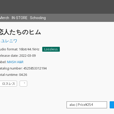
Merch
IN-STORE
Schooling
恋人たちのヒム
ユレニワ
udio format: 16bit/44.1kHz
Lossless
elease date: 2022-03-09
abel:
MASH A&R
atalog number: 4525853312194
otal runtime: 04:26
ロスレス