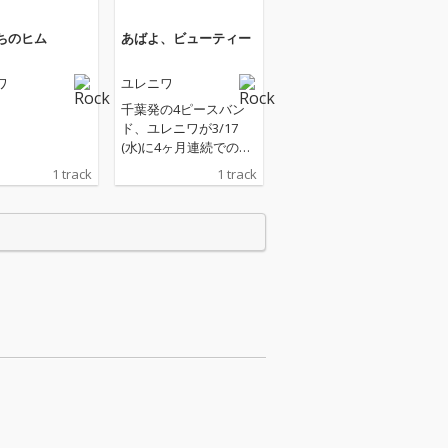
ちのヒム
あばよ、ビューティー
ワ
ユレニワ
千葉発の4ピースバン
ド、ユレニワが3/17
(水)に4ヶ月連続での配
信シングルリリースの
1 track
1 track
最後を飾る「あばよ、
ビューティー」を配信
リリース。ミドルテン
ポでじっくり聴かせる
フォーキーかつメロデ
ィアスな楽曲でありつ
つ、彼ららしい実験的
なアレンジや構成が垣
間見える意欲作に仕上
がっている。ビジュア
ルにはバンドともかね
てより親交のあるモデ
ルの大石楓夏を起用
し、印象的な仕上がり