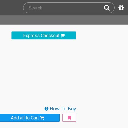
Express Checkout
How To Buy
Add all to Cart