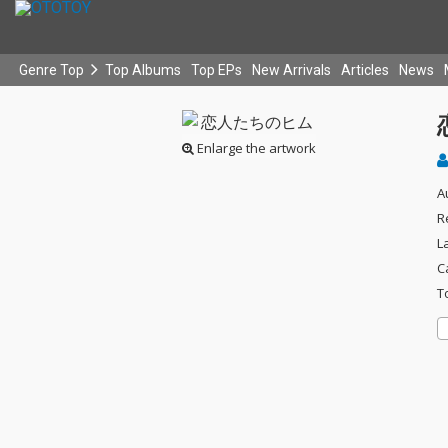
Genre Top
Top Albums
Top EPs
New Arrivals
Articles
News
Enlarge the artwork
A
R
L
C
T