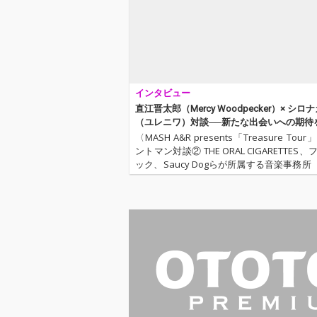
インタビュー
直江晋太郎（Mercy Woodpecker）× シロ
（ユレニワ）対談──新たな出会いへの期待
挑む〈MASH A&R presents「Treasure Tou
〈MASH A&R presents「Treasure Tou
ントマン対談② THE ORAL CIGARETTES
ック、Saucy Dogらが所属する音楽事務所〈
A&R〉主催のイベント〈MASH A&R presen