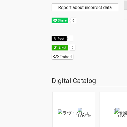
Report about incorrect data
Post
-
Like!
0
Embed
Digital Catalog