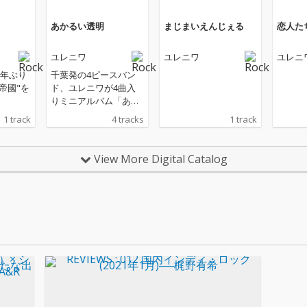
あかるい透明
まじまいえんじぇる
恋人た
ユレニワ
ユレニワ
ユレニ
年ぶり
千葉発の4ピースバン
帝國"を
ド、ユレニワが4曲入
りミニアルバム「あか
るい透明」を配信リリ
1 track
4 tracks
1 track
ース。本作は楽曲のサ
ウンドディレクション
に岩崎 慧（セカイイ
View More Digital Catalog
チ）を初めて迎えて制
作され、各曲それぞれ
に異なる多彩なアレン
ジや音楽的アプローチ
が感じられる意欲作に
仕上がっている。な
お、バンドとしてのバ
ンドル作品のリリース
は1年以上ぶりとな
る。