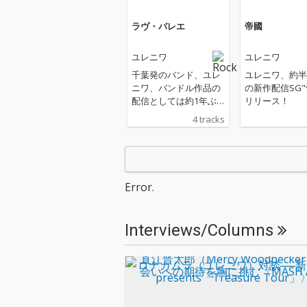
ラヴ・バレエ
帝國
ユレニワ
ユレニワ
千葉発のバンド、ユレ
ユレニワ、約半
ニワ、バンドル作品の
の新作配信SG"
配信としては約1年ぶ
リリース！
りとなるミニアルバム
4 tracks
「ラヴ・バレエ」を配
信リリース。 今作は、
前作ミニアルバム「あ
かるい透明」に続きサ
ウンドディレクション
Error.
に岩崎慧（セカイイ
チ）を迎えて制作され
ており、彼ららしい多
Interviews/Columns
様なアレンジを用いな
がらも、その核にはポ
ップスが感じられる振
り幅を持った4曲収録
となっている。