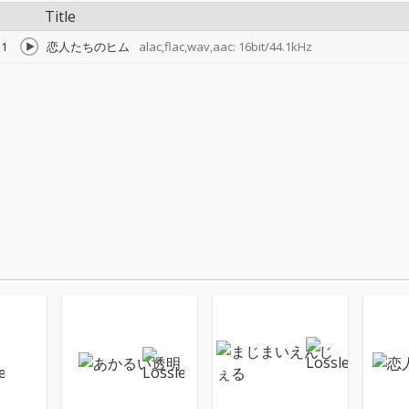
Title
1
恋人たちのヒム
alac,flac,wav,aac: 16bit/44.1kHz