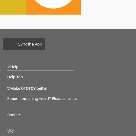
Sync the App
Help
Help Top
Make OTOTOY better
Found something weird? Please mail us
Contact
つ
退会