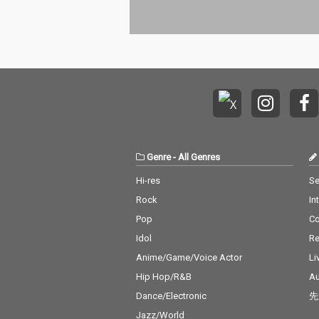
Genre
-
All Genres
Hi-res
Se
Rock
In
Pop
C
Idol
Re
Anime/Game/Voice Actor
Li
Hip Hop/R&B
Au
Dance/Electronic
先
Jazz/World