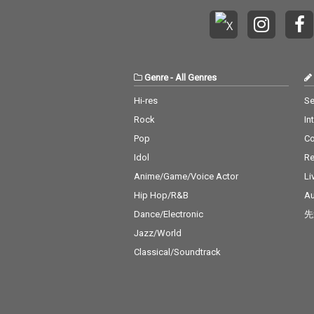
Genre
-
All Genres
Hi-res
Se
Rock
In
Pop
C
Idol
Re
Anime/Game/Voice Actor
Li
Hip Hop/R&B
Au
Dance/Electronic
先
Jazz/World
Classical/Soundtrack