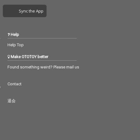
Sync the App
Help
Help Top
Make OTOTOY better
Found something weird? Please mail us
Contact
つ
退会