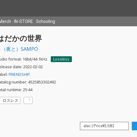
Merch
IN-STORE
Schooling
はだかの世界
（夜と）SAMPO
udio format: 16bit/44.1kHz
Lossless
elease date: 2022-02-02
abel:
FRIENDSHIP.
atalog number: 4525853302492
otal runtime: 25:44
ロスレス