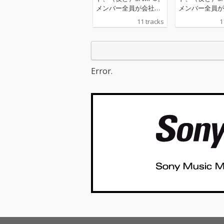
メンバー全員が会社員
メンバー全員が
を続けながら作り上げ
を続けながら作
11 tracks
1
た、大人になっても
た、大人になっ
「夢」を諦めない人た
「夢」を諦めな
ちに贈るメジャーデビ
ちに贈るメジャ
ューアルバム！
ューアルバム！
Error.