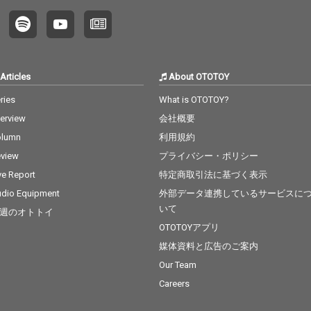
Articles
About OTOTOY
ries
What is OTOTOY?
terview
会社概要
olumn
利用規約
view
プライバシー・ポリシー
ve Report
特定商取引法に基づく表示
dio Equipment
外部データ連携しているサービスに
いて
週のオトトイ
OTOTOYアプリ
媒体資料と広告のご案内
Our Team
Careers