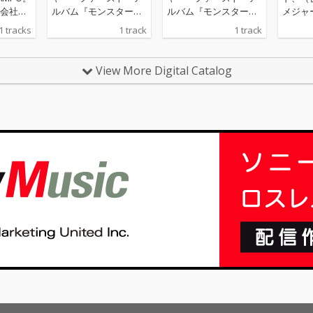
会社員
ルバム『モンスター』
ルバム『モンスター』
メジャ
り上げ
より、収録曲「idea」
より、収録曲「idea」
ンスタ
1 tracks
1 track
1 track
ても
を先行配信スタート
を先行配信スタート
信！
い人た
ーデビ
View More Digital Catalog