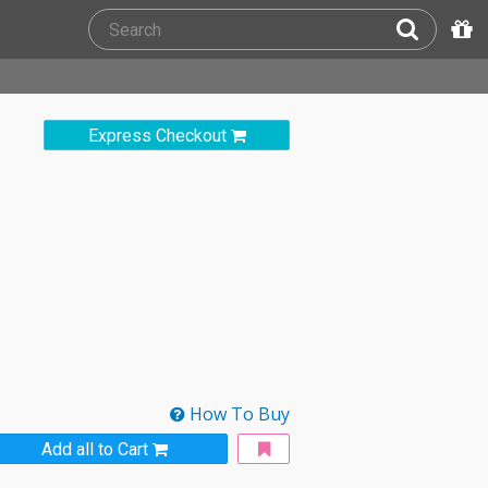
Express Checkout
How To Buy
Add all to Cart