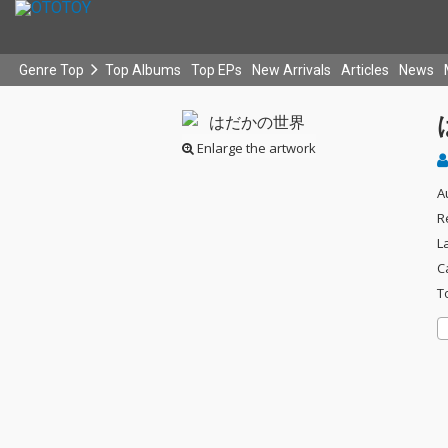
Genre Top
Top Albums
Top EPs
New Arrivals
Articles
News
Enlarge the artwork
A
R
L
C
T