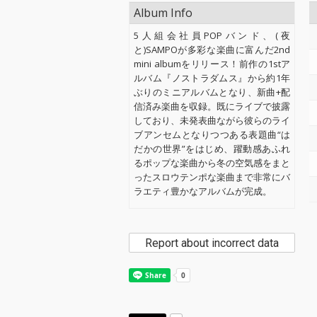
Album Info
5人組会社員POPバンド、(夜
と)SAMPOが多彩な楽曲に富んだ2nd
mini albumをリリース！前作の1stア
ルバム『ノストラダムス』から約1年
ぶりのミニアルバムとなり、新曲+配
信済み楽曲を収録。既にライブで披露
しており、未発表曲ながら彼らのライ
ブアンセムとなりつつある表題曲“は
だかの世界”をはじめ、躍動感あふれ
るポップな楽曲から冬の空気感をまと
ったスロウテンポな楽曲まで非常にバ
ラエティ豊かなアルバムが完成。
Report about incorrect data