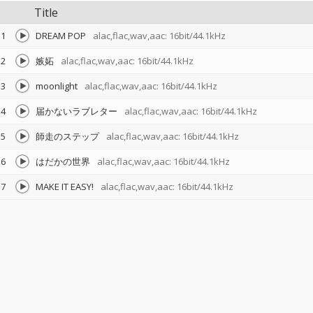
Title
1
DREAM POP
alac,flac,wav,aac: 16bit/44.1kHz
2
嫉妬
alac,flac,wav,aac: 16bit/44.1kHz
3
moonlight
alac,flac,wav,aac: 16bit/44.1kHz
4
届かないラブレター
alac,flac,wav,aac: 16bit/44.1kHz
5
師走のステップ
alac,flac,wav,aac: 16bit/44.1kHz
6
はだかの世界
alac,flac,wav,aac: 16bit/44.1kHz
7
MAKE IT EASY!
alac,flac,wav,aac: 16bit/44.1kHz