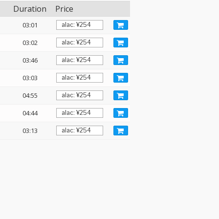
Duration
Price
03:01
03:02
03:46
03:03
04:55
04:44
03:13