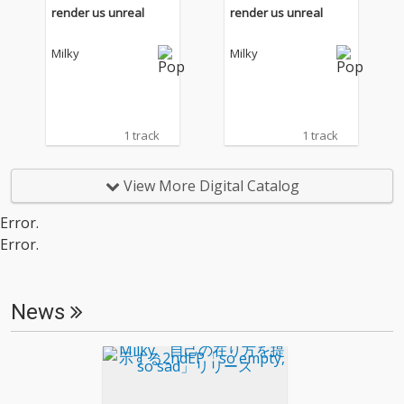
た、個人的かつ社会構
た、個人的かつ社会構
render us unreal
render us unreal
造と密接な問題を、身
造と密接な問題を、身
体・関係性・思考のレ
体・関係性・思考のレ
Milky
Milky
イヤーを通して「構造
イヤーを通して「構造
を言語化するラップ」
を言語化するラップ」
として表現する。現代
として表現する。現代
の特定のラップシーン
の特定のラップシーン
に対し、物質的な価値
に対し、物質的な価値
1 track
1 track
や成功の誇示ではな
や成功の誇示ではな
く、未成熟、依存、歪
く、未成熟、依存、歪
んだ欲望、知への執着
んだ欲望、知への執着
View More Digital Catalog
を露呈することで、ヒ
を露呈することで、ヒ
ップホップ本来の「自
ップホップ本来の「自
Error.
己批評としてのラッ
己批評としてのラッ
Error.
プ」を体現。文脈や経
プ」を体現。文脈や経
験、思考への態度が表
験、思考への態度が表
現を支えることを示
現を支えることを示
す。臍帯、名前、鎖と
す。臍帯、名前、鎖と
News
いった象徴は、家族や
いった象徴は、家族や
父性を美化するもので
父性を美化するもので
はなく、愛と支配、社
はなく、愛と支配、社
会構造的な保護と暴力
会構造的な保護と暴力
の不可分性を示し、Mil
の不可分性を示し、Mil
ky自身の形成と影響を
ky自身の形成と影響を