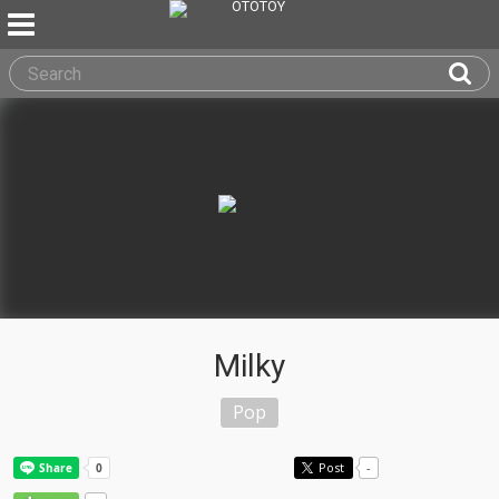
Milky
Pop
Post
-