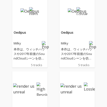
Oedipus
Oedipus
Milky
Milky
本作は、ウィッチハウ
本作は、ウィッチハウ
スや2017年前後のSou
スや2017年前後のSou
ndCloudシーンを彷彿
ndCloudシーンを彷彿
とさせる陰鬱で歪んだ
とさせる陰鬱で歪んだ
5 tracks
5 tracks
ビートに乗せたコンシ
ビートに乗せたコンシ
ャスラップ作品であ
ャスラップ作品であ
り、アートワークを含
り、アートワークを含
めた全てのプロデュー
めた全てのプロデュー
スをMilkyが担う。エデ
スをMilkyが担う。エデ
ィプス・コンプレック
ィプス・コンプレック
ス、父親、エゴと超自
ス、父親、エゴと超自
我、男性性／女性性の
我、男性性／女性性の
分裂と再統合といっ
分裂と再統合といっ