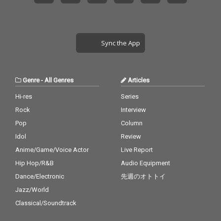
Sync the App
Genre
-
All Genres
Articles
Hi-res
Series
Rock
Interview
Pop
Column
Idol
Review
Anime/Game/Voice Actor
Live Report
Hip Hop/R&B
Audio Equipment
Dance/Electronic
先週のオトトイ
Jazz/World
Classical/Soundtrack