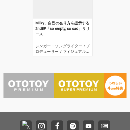
受け続けている現実を
受け続けている現実を
象徴する。また、ジェ
象徴する。また、ジェ
ンダーや身体性に対す
ンダーや身体性に対す
る固定観念に抵抗し、
る固定観念に抵抗し、
Milky、自己の在り方を提示する
男性性／女性性を対立
男性性／女性性を対立
2ndEP「so empty, so sad」リリ
項ではなく移行や選択
項ではなく移行や選択
ース
のプロセスとして捉
のプロセスとして捉
え、内面に共存する衝
え、内面に共存する衝
シンガー・ソングライター / プ
動や恐れをラップに落
動や恐れをラップに落
ロデューサー / ヴィジュアルア
とし込むことで、アイ
とし込むことで、アイ
ーティストのMilkyが、セカンド
デンティティを単純化
デンティティを単純化
EP「so empty, so sad」をリリ
しないコンシャスな表
しないコンシャスな表
ースした。 Milkyは、ある対象
現を目指す。
現を目指す。
の内在化から成り立つ多面的な
自己を「偶像」と見做し、「Alt
ernative