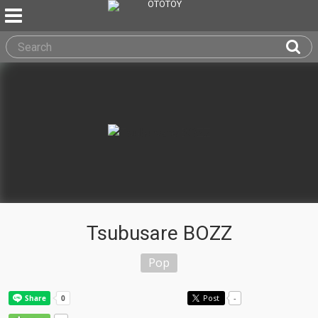
Tsubusare BOZZ
Pop
Post
-