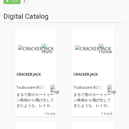
0
Like!
Digital Catalog
CRACKER JACK
CRACKER JACK
Tsubusare BOZZ
Tsubusare BOZZ
まるで昔のカートゥー
まるで昔のカートゥー
ン映画から飛び出して
ン映画から飛び出して
きたような、レトロで
きたような、レトロで
愉快なハウストラッ
愉快なハウストラッ
1 track
1 track
ク。 エレクトロスイン
ク。 エレクトロスイン
グとは異なるアプロー
グとは異なるアプロー
チで、スイングの心地
チで、スイングの心地