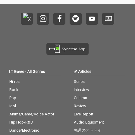
Sync the App
Genre
-
All Genres
Articles
Hi-res
Series
Rock
Interview
Pop
Column
Idol
Review
Anime/Game/Voice Actor
Live Report
Hip Hop/R&B
Audio Equipment
Dance/Electronic
先週のオトトイ