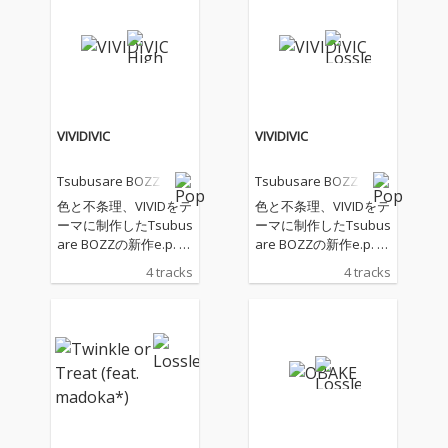
よい揺れをダンスミュ
よい揺れをダンスミュ
ージックに落とし込ん
ージックに落とし込ん
だ。 踊れて、思わず笑
だ。 踊れて、思わず笑
顔になる一曲。
顔になる一曲。
VIVIDIVIC
VIVIDIVIC
Tsubusare BOZZ
Tsubusare BOZZ
色と不条理、VIVIDをテ
色と不条理、VIVIDをテ
ーマに制作したTsubus
ーマに制作したTsubus
are BOZZの新作e.p. ア
are BOZZの新作e.p. ア
ニメーターの森ノ爺ヴ
ニメーターの森ノ爺ヴ
4 tracks
4 tracks
ォーカリストmadoka*
ォーカリストmadoka*
との3人で世界観を作
との3人で世界観を作
りました。 compose &
りました。 compose &
guitar:Tsubusare BOZ
guitar:Tsubusare BOZ
Z vocal & piano:mado
Z vocal & piano:mado
ka* artwork:森ノ爺
ka* artwork:森ノ爺