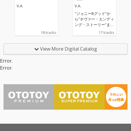
V.A.
V.A.
"ジョニーBグッド”か
ら”ネヴァー・エンディ
ング・ストーリー”まで
往年の洋楽ヒットを完
18 tracks
17 tracks
全網羅。オリジナル音
源とオリジナル・アー
ティストによる再録音
View More Digital Catalog
音源で綴るベスト音源
Error.
Error.