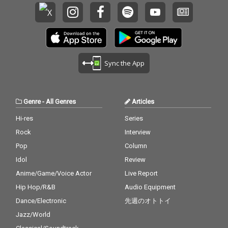
Sync the App
Genre
-
All Genres
Articles
Hi-res
Series
Rock
Interview
Pop
Column
Idol
Review
Anime/Game/Voice Actor
Live Report
Hip Hop/R&B
Audio Equipment
Dance/Electronic
先週のオトトイ
Jazz/World