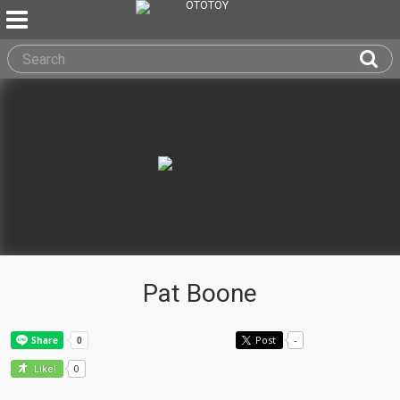
Pat Boone
Post
-
0
Like!