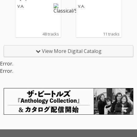
V.A.
V.A.
48 tracks
11 tracks
View More Digital Catalog
Error.
Error.