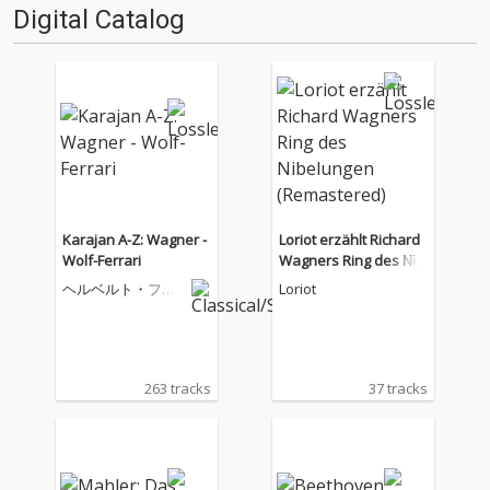
Digital Catalog
Karajan A-Z: Wagner -
Loriot erzählt Richard
Wolf-Ferrari
Wagners Ring des Nib
elungen (Remastered)
ヘルベルト・フォ
Loriot
ン・カラヤン
263 tracks
37 tracks