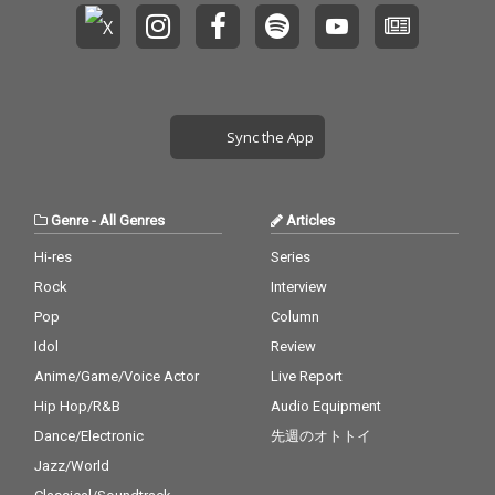
Sync the App
Genre
-
All Genres
Articles
Hi-res
Series
Rock
Interview
Pop
Column
Idol
Review
Anime/Game/Voice Actor
Live Report
Hip Hop/R&B
Audio Equipment
Dance/Electronic
先週のオトトイ
Jazz/World