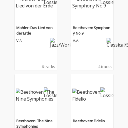
Mahler: Das Lied von
Beethoven: Symphon
der Erde
y No.9
V.A.
V.A.
6 tracks
4 tracks
Beethoven: The Nine
Beethoven: Fidelio
Symphonies