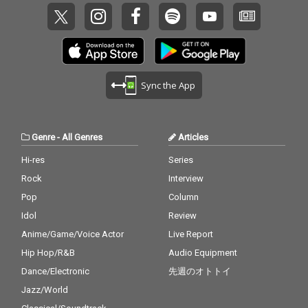
Sync the App
Genre
-
All Genres
Articles
Hi-res
Series
Rock
Interview
Pop
Column
Idol
Review
Anime/Game/Voice Actor
Live Report
Hip Hop/R&B
Audio Equipment
Dance/Electronic
先週のオトトイ
Jazz/World