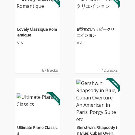
Lovely Classique Rom
B型女のハッピークリ
antique
エイション
V.A.
V.A.
67 tracks
12 tracks
Ultimate Piano Classic
Gershwin: Rhapsody i
s
n Blue; Cuban Overtur