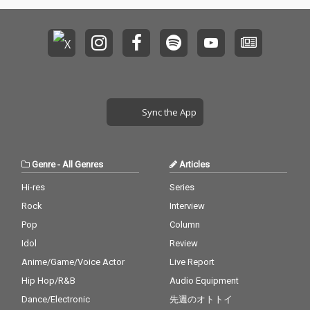
Sync the App
Genre
-
All Genres
Articles
Hi-res
Series
Rock
Interview
Pop
Column
Idol
Review
Anime/Game/Voice Actor
Live Report
Hip Hop/R&B
Audio Equipment
Dance/Electronic
先週のオトトイ