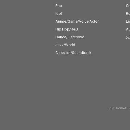
Pop
C
Idol
Re
Anime/Game/Voice Actor
Li
Hip Hop/R&B
Au
Dance/Electronic
先
Jazz/World
Classical/Soundtrack
許諾 JASRAC: 9