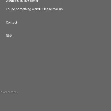
Make OTOTOY better
Found something weird? Please mail us
Contact
つ
退会
 RIAJ80023001