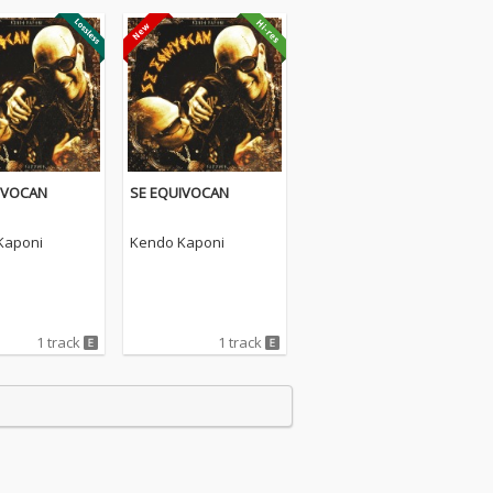
IVOCAN
SE EQUIVOCAN
Kaponi
Kendo Kaponi
1 track
1 track