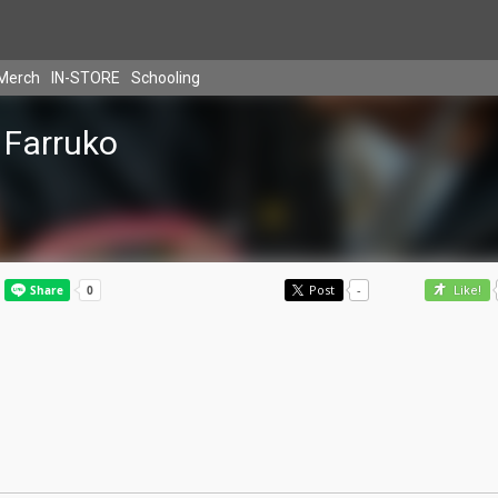
Merch
IN-STORE
Schooling
Farruko
Post
-
Like!