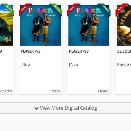
GA
PLAYER </3
PLAYER </3
SE EQU
J Noa
J Noa
Kendo 
6 tracks
1 track
1 track
View More Digital Catalog