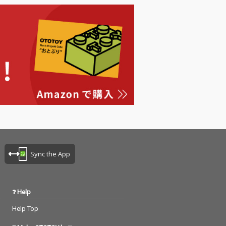
Sync the App
Help
Help Top