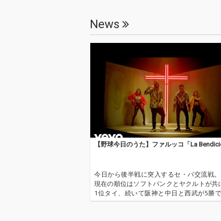
News
【野球今日のうた】ファルッコ「La Bendici
今日から後半戦に突入するセ・パ交流戦。
現在の順位はソフトバンクとヤクルトが共
1位タイ、続いて阪神と中日と西武が5勝
まだまだ優勝チームが絞れない僅差の戦
ています。 梅雨を前に選手たちも少しず