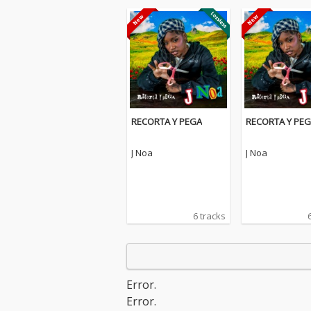
RECORTA Y PEGA
RECORTA Y PE
J Noa
J Noa
6 tracks
Error.
Error.