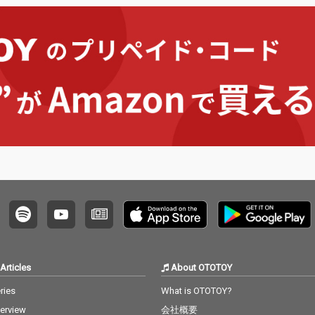
Articles
About OTOTOY
ries
What is OTOTOY?
terview
会社概要