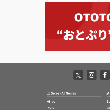
見え始める中、やっと
Genre
-
All Genres
Hi-res
Se
Rock
In