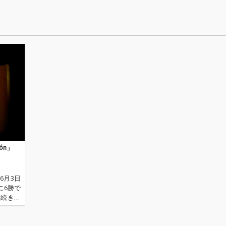
ón」
6月3日
に6勝で
で続き、
いが続い
つ疲労が