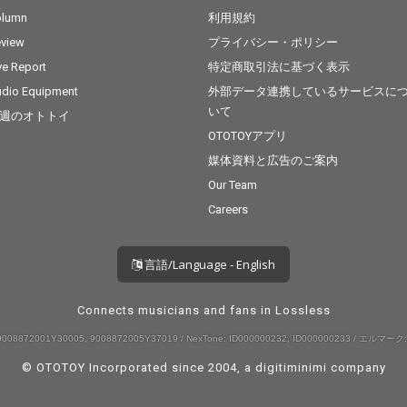
olumn
利用規約
view
プライバシー・ポリシー
ve Report
特定商取引法に基づく表示
dio Equipment
外部データ連携しているサービスに
いて
週のオトトイ
OTOTOYアプリ
媒体資料と広告のご案内
Our Team
Careers
言語/Language - English
Connects musicians and fans in Lossless
008872001Y30005, 9008872005Y37019 / NexTone: ID000000232, ID000000233 / エルマーク:
© OTOTOY Incorporated since 2004, a
digitiminimi
company