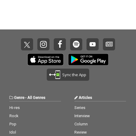
Sync the App
Genre
-
All Genres
Articles
Hi-res
Series
Rock
Interview
Pop
Column
Idol
Review