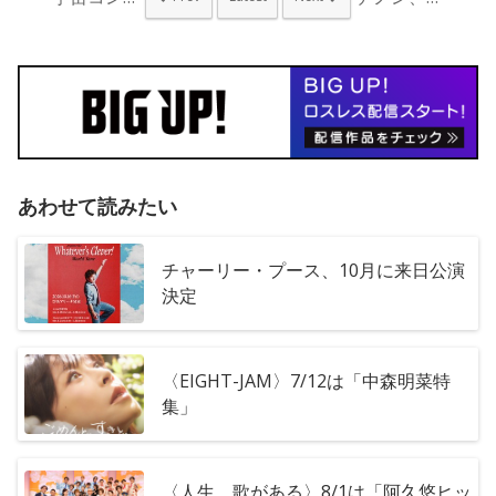
あわせて読みたい
チャーリー・プース、10月に来日公演
決定
〈EIGHT-JAM〉7/12は「中森明菜特
集」
〈人生、歌がある〉8/1は「阿久悠ヒッ