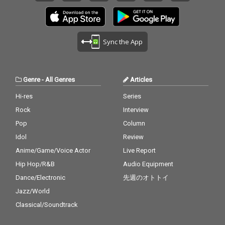
Sync the App
Genre
-
All Genres
Articles
Hi-res
Series
Rock
Interview
Pop
Column
Idol
Review
Anime/Game/Voice Actor
Live Report
Hip Hop/R&B
Audio Equipment
Dance/Electronic
先週のオトトイ
Jazz/World
Classical/Soundtrack