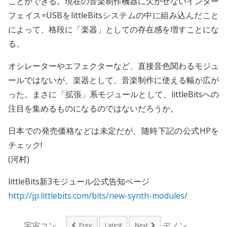
ことができる。現在の音楽制作機器に欠かせないインター
フェイス=USBをlittleBitsシステムの中に組み込んだこと
によって、格段に「楽器」としての存在感を増すことにな
る。
オシレーターやエフェクターなど、直接音色関わるモジュ
ールではないが、楽器として、音楽制作に使える幅が広が
った。まさに「拡張」系モジュールとして、littleBitsへの
注目を集めるものになるのではないだろうか。
日本での発売価格などは未定だが、随時下記の公式HPを
チェック!
(河村)
littleBits新3モジュール公式告知ページ
http://jp.littlebits.com/bits/new-synth-modules/
宇宙コンビニ、さらに...
デノン、DSDネッ...
Prev
Latest
Next