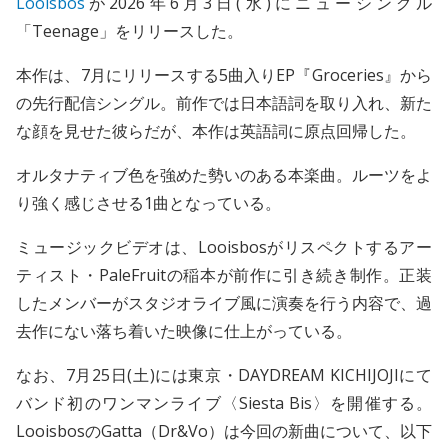
Looisbos
が2026年6月3日(水)にニューシングル
「Teenage」をリリースした。
本作は、7月にリリースする5曲入りEP『Groceries』から
の先行配信シングル。前作では日本語詞を取り入れ、新た
な顔を見せた彼らだが、本作は英語詞に原点回帰した。
オルタナティブ色を強めた勢いのある本楽曲。ルーツをよ
り強く感じさせる1曲となっている。
ミュージックビデオは、Looisbosがリスペクトするアー
ティスト・PaleFruitの稲本が前作に引き続き制作。正装
したメンバーがスタジオライブ風に演奏を行う内容で、過
去作にない落ち着いた映像に仕上がっている。
なお、7月25日(土)には東京・DAYDREAM KICHIJOJIにて
バンド初のワンマンライブ〈Siesta Bis〉を開催する。
LooisbosのGatta（Dr&Vo）は今回の新曲について、以下