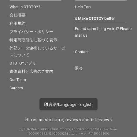
What is OTOTOY?
Help Top
会社概要
Make OTOTOY better
利用規約
Found something weird? Please
プライバシー・ポリシー
mail us
特定商取引法に基づく表示
外部データ連携しているサービ
Contact
スについて
OTOTOYアプリ
退会
媒体資料と広告のご案内
Our Team
Careers
言語/Language - English
Hi-res music store, reviews and interviews
許諾 JASRAC: 9008872001Y30005, 9008872005Y37019 / NexTone:
ID000000232, ID000000233 / エルマーク: RIAJ80023001