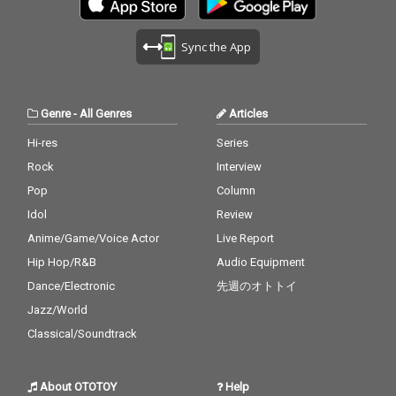
Sync the App
Genre
-
All Genres
Articles
Hi-res
Series
Rock
Interview
Pop
Column
Idol
Review
Anime/Game/Voice Actor
Live Report
Hip Hop/R&B
Audio Equipment
Dance/Electronic
先週のオトトイ
Jazz/World
Classical/Soundtrack
About OTOTOY
Help