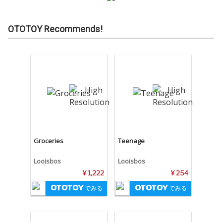
OTOTOY Recommends!
Groceries
Teenage
Looisbos
Looisbos
¥ 1,222
¥ 254
でみる
でみる