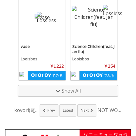
vase
Science Children(feat. J
an flu)
Looisbos
Looisbos
¥ 1,222
¥ 254
でみる
でみる
Show All
koyori(電ポル...
NOT WONK、静...
Prev
Latest
Next