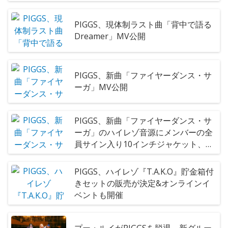
ト、ランダムソロチェキがセットにな
った「OTOTOY限定パッケージ」販売
PIGGS、現体制ラスト曲「背中で語る
決定
Dreamer」MV公開
PIGGS、新曲「ファイヤーダンス・サ
ーガ」MV公開
PIGGS、新曲「ファイヤーダンス・サ
ーガ」のハイレゾ音源にメンバーの全
員サイン入り10インチジャケット、ラ
ンダムソロチェキがセットになった
「OTOTOY限定パッケージ」販売決定
PIGGS、ハイレゾ『T.A.K.O』貯金箱付
きセットの販売が決定&オンラインイ
ベントも開催