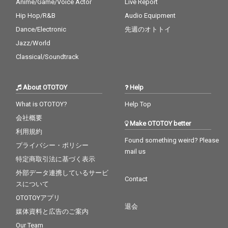
Anime/Game/Voice Actor
Live Report
Hip Hop/R&B
Audio Equipment
Dance/Electronic
先週のオトトイ
Jazz/World
Classical/Soundtrack
About OTOTOY
Help
What is OTOTOY?
Help Top
会社概要
Make OTOTOY better
利用規約
Found something weird? Please
プライバシー・ポリシー
mail us
特定商取引法に基づく表示
外部データ連携しているサービ
Contact
スについて
OTOTOYアプリ
退会
媒体資料と広告のご案内
Our Team