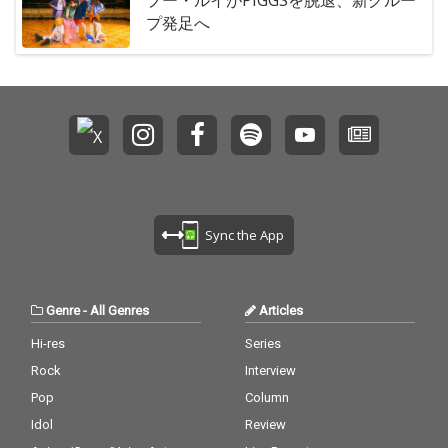
プー・ルイがPIGGSを脱退、新グルー
プ発足へ
Sync the App
Genre
-
All Genres
Articles
Hi-res
Series
Rock
Interview
Pop
Column
Idol
Review