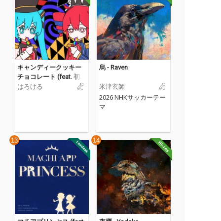
出しているのも大きな
魅力だ。
キャンディークッキー
烏 - Raven
チョコレート (feat. 初
音ミク & 重音テト)
はろける
米津玄師
2026 NHKサッカーテー
マ
13
14