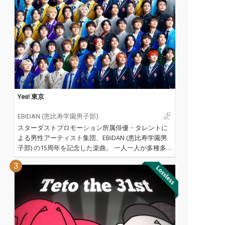
Yes! 東京
EBiDAN (恵比寿学園男子部)
スターダストプロモーション所属俳優・タレントに
よる男性アーティスト集団、EBiDAN (恵比寿学園男
子部) の15周年を記念した楽曲。 一人一人が多種多
様で特別な個性を持ち、夢に向かって突き進むEBiDA
3
Nメンバーによってパフォーマンスされる「Yes! 東
京」は、多様性と夢を全肯定し、聴くものを笑顔
に、そして幸せにするEBiDAN の新たな代表曲！