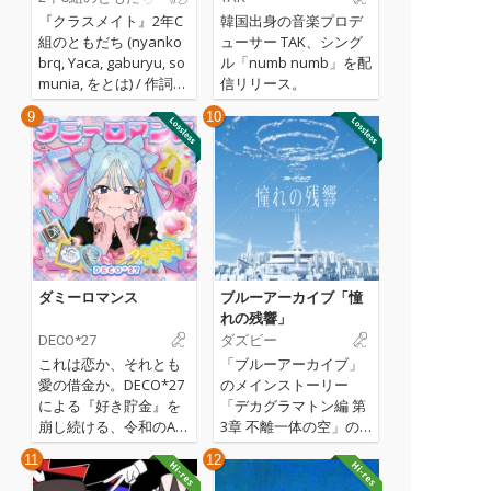
「예뻐예뻐 언니（キレ
& gaburyu)
『クラスメイト』2年C
韓国出身の音楽プロデ
イキレイお姉さん）」
組のともだち (nyanko
ューサー TAK、シング
や、“ピョンピョンピョ
brq, Yaca, gaburyu, so
ル「numb numb」を配
ンピョン”と放たれるオ
munia, をとは) / 作詞作
信リリース。
ーラビームなど、一度
曲: 全員 / メインアレン
聴いたら忘れられない
9
10
ジ: nyankobrq, gabury
キラーフレーズが満載
u / 共同アレンジ＆アー
だ。単なる対決を超
トワーク: をとは / キャ
え、「もっと堂々と、
ラクターイラスト: 全員
もっと図々しく自分を
/ プロダクションプロデ
愛そう」というポジテ
ューサー: Yaca (2026)
ィブなメッセージへと
昇華されていく。 サウ
ンドは、TAKらしい繊
ダミーロマンス
ブルーアーカイブ「憧
細かつ洗練されたビー
れの残響」
トに、ミクのキュート
DECO*27
ダズビー
な歌声とテトの力強さ
これは恋か、それとも
「ブルーアーカイブ」
が重なり合い、明るく
愛の借金か。DECO*27
のメインストーリー
中毒性抜群のエネルギ
による『好き貯金』を
「デカグラマトン編 第
ーに仕上がっている。K
崩し続ける、令和のAT
3章 不離一体の空」のE
-POP出身のプロデュー
M女子讃歌「ダミーロ
Dで流れた「憧れの残
サーならではのジャン
11
12
マンス」登場！
響」を収録！
ルレスな発想が、唯一
無二のサウンドを生み