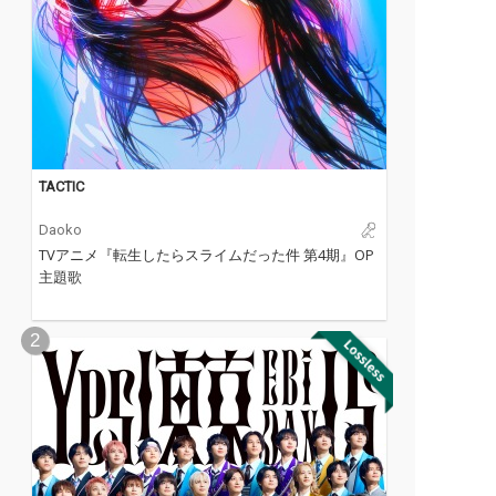
TACTIC
Daoko
TVアニメ『転生したらスライムだった件 第4期』OP
主題歌
2