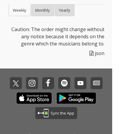
ク Project VOLTAGE Hi
タルリリース。 本作は
gh↑」から、オリジナ
通算11枚目のシングル
Weekly
Monthly
Yearly
ル楽曲がリリース！プ
となる作品で、現代的
ロジェクトから生まれ
なインターネットカル
たオリジナル楽曲27曲
チャーを色濃く反映し
Caution: The order might change without
目、kz × TAKU INOUE
たテーマが特徴的な一
のタッグによる「クロ
曲。
any notice because it depends on the
スロード」が配信スタ
genre which the musicians belong to.
ート！
json
Sync the App