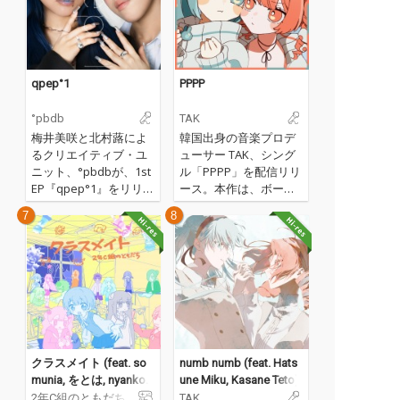
qpep°1
PPPP
°pbdb
TAK
梅井美咲と北村蕗によ
韓国出身の音楽プロデ
るクリエイティブ・ユ
ューサー TAK、シング
ニット、°pbdbが、1st
ル「PPPP」を配信リリ
EP『qpep°1』をリリー
ース。本作は、ボーカ
ス
ロイド 初音ミクと重音
7
8
テトがタッグを組ん
だ、今までにない“かわ
いいバトルソング”。
「PPPP」では、自己愛
と“かわいさ”を限界ま
で突き詰め、仲間であ
りながらライバルでも
あるミクとテトが、そ
れぞれの個性をステー
クラスメイト (feat. so
numb numb (feat. Hats
ジでぶつけ合う姿が描
munia, をとは, nyankob
une Miku, Kasane Teto)
かれる。韓国語ラップ
rq, YACA IN DA HOUSE
2年C組のともだち
TAK