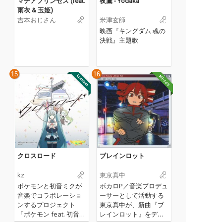
マチアプリンセス (feat.
夜鷹 - Yodaka
雨衣 & 玉姫)
吉本おじさん
米津玄師
映画『キングダム 魂の
決戦』主題歌
15
16
クロスロード
ブレインロット
kz
東京真中
ポケモンと初音ミクが
ボカロP／音楽プロデュ
音楽でコラボレーショ
ーサーとして活動する
ンするプロジェクト
東京真中が、新曲『ブ
「ポケモン feat. 初音ミ
レインロット』をデジ