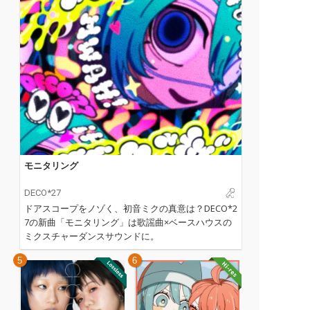
モニタリング
DECO*27
ドアスコープをノゾく、初音ミクの真意は？DECO*2
7の新曲「モニタリング」は歌謡曲×ベースハウスの
ミクスチャーダンスサウンドに。
5
6