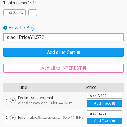
Total runtime: 34:14
ロスレス
How To Buy
Add all to Cart
Add all to INTEREST
Title
Price
Feeling so abnormal
1
alac,flac,wav,aac: 16bit/44.1kHz
Add Track
2
Joker
alac,flac,wav,aac: 16bit/44.1kHz
Add Track