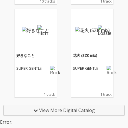
10 tracks
1 track
る」という確信のも
と、彼らにしか成し得
ない表現と、そこに内
包されたメッセージの
強度が格段に高まった
待望のニューアルバム
が完成!プログレ歌謡と
も呼ぶべき鮮やかな表
題曲『ダンシングベイ
ビー』を筆頭に、Dr.S
好きなこと
花火 (SZK mix)
ZKの手腕が冴え渡るオ
リエンタルテクノポッ
SUPER GENTLE
SUPER GENTLE
プチューン『花火(SZK
mix)』、二人のソング
ライターによる瑞々し
くリリカルな歌世界の
発露をみせる『うみの
1 track
1 track
うた』(Key.大山りょう
作詞作曲)、『純真』な
ど、至高の全10曲を収
View More Digital Catalog
録。前作同様、様々な
ロックの記号が散りば
Error.
められてはいるが、そ