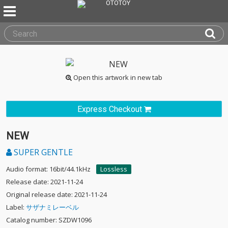
Open this artwork in new tab
Express Checkout
NEW
SUPER GENTLE
Audio format: 16bit/44.1kHz
Lossless
Release date: 2021-11-24
Original release date: 2021-11-24
Label:
サザナミレーベル
Catalog number: SZDW1096