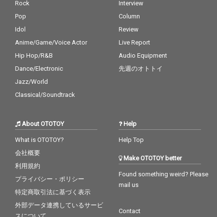
Rock
Interview
Pop
Column
Idol
Review
Anime/Game/Voice Actor
Live Report
Hip Hop/R&B
Audio Equipment
Dance/Electronic
先週のオトトイ
Jazz/World
Classical/Soundtrack
About OTOTOY
Help
What is OTOTOY?
Help Top
会社概要
Make OTOTOY better
利用規約
Found something weird? Please
プライバシー・ポリシー
mail us
特定商取引法に基づく表示
外部データ連携しているサービ
Contact
スについて