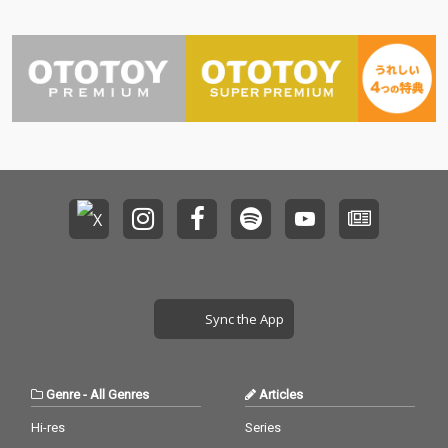
の形態の楽しさもさる
ことながら、ソングラ
イター渡邊玲子、大山
りょうの言葉と歌、そ
してそれを生み出した
心象風景をバンド全体
で明確に表現し、全世
界に投げ掛ける結束力
を得た彼らのポップで
オルタナな1枚。
Sync the App
Genre
-
All Genres
Articles
Hi-res
Series