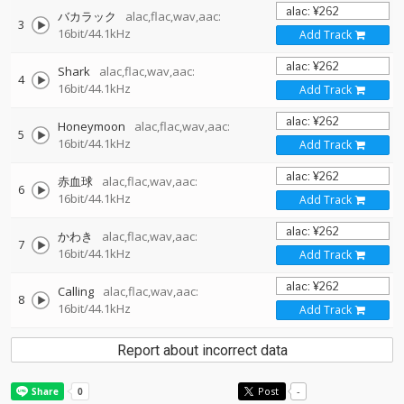
バカラック
alac,flac,wav,aac:
3
16bit/44.1kHz
Add Track
Shark
alac,flac,wav,aac:
4
16bit/44.1kHz
Add Track
Honeymoon
alac,flac,wav,aac:
5
16bit/44.1kHz
Add Track
赤血球
alac,flac,wav,aac:
6
16bit/44.1kHz
Add Track
かわき
alac,flac,wav,aac:
7
16bit/44.1kHz
Add Track
Calling
alac,flac,wav,aac:
8
16bit/44.1kHz
Add Track
Report about incorrect data
Post
-