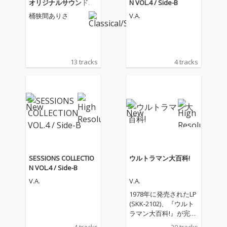
オリジナルサウンドト
N VOL.4 / Side-B
ラック
桶狭間ありさ
V.A.
13 tracks
4 tracks
SESSIONS COLLECTIO
ウルトラマン大百科!
N VOL.4 / Side-B
V.A.
V.A.
1978年に発売されたLP
(SKK-2102)、『ウルト
ラマン大百科!』が完全
復刻。内容は、ウルト