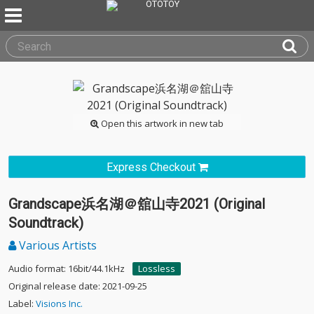
Open this artwork in new tab
Express Checkout
Grandscape浜名湖＠舘山寺2021 (Original
Soundtrack)
Various Artists
Audio format: 16bit/44.1kHz
Lossless
Original release date: 2021-09-25
Label:
Visions Inc.