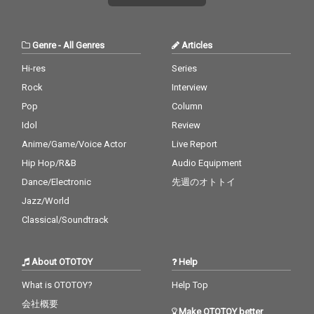
Genre
-
All Genres
Articles
Hi-res
Series
Rock
Interview
Pop
Column
Idol
Review
Anime/Game/Voice Actor
Live Report
Hip Hop/R&B
Audio Equipment
Dance/Electronic
先週のオトトイ
Jazz/World
Classical/Soundtrack
About OTOTOY
Help
What is OTOTOY?
Help Top
会社概要
Make OTOTOY better