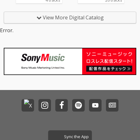
4 tracks
20 tracks
ラQからウルトラマン
レオまでの主題歌集。
ウルトラQからウルト
View More Digital Catalog
ラマンレオまでの昭和
第1期~第2期(1966年か
Error.
ら1975年)を集めてい
る。オリジナルアナロ
グテープからリマスタ
リング。
Sync the App