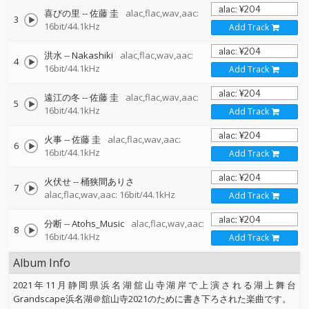
喜びの里
--
佐藤 圭
alac,flac,wav,aac:
3
16bit/44.1kHz
Add Track
洪水
--
Nakashiki
alac,flac,wav,aac:
4
16bit/44.1kHz
Add Track
遠江の冬
--
佐藤 圭
alac,flac,wav,aac:
5
16bit/44.1kHz
Add Track
火事
--
佐藤 圭
alac,flac,wav,aac:
6
16bit/44.1kHz
Add Track
火伏せ
--
桶狭間ありさ
7
alac,flac,wav,aac: 16bit/44.1kHz
Add Track
分断
--
Atohs_Music
alac,flac,wav,aac:
8
16bit/44.1kHz
Add Track
Album Info
2021年11月静岡県浜名湖舘山寺湖岸で上演される湖上舞台
Grandscape浜名湖＠舘山寺2021のために書き下ろされた楽曲です。