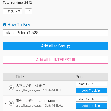
Total runtime: 24:42
ロスレス
How To Buy
Add all to Cart
Add all to INTEREST
Title
Price
大草山の春
--
佐藤 圭
1
alac,flac,wav,aac: 16bit/44.1kHz
Add Track
雨乞いの祈り
--
Chloe Kibble
2
alac,flac,wav,aac: 16bit/44.1kHz
Add Track