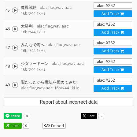
魔導戦鎧
alac,flac,wav,aac:
45
16bit/44.1kHz
Add Track
大勝利!
alac,flac,wav,aac:
46
16bit/44.1kHz
Add Track
みんなで海へ
alac,flac,wav,aac:
47
16bit/44.1kHz
Add Track
少女ラードーン
alac,flac,wav,aac:
48
16bit/44.1kHz
Add Track
暇だったから魔法を極めてみた!
49
alac,flac,wav,aac: 16bit/44.1kHz
Add Track
Report about incorrect data
Post
-
Embed
Like!
0