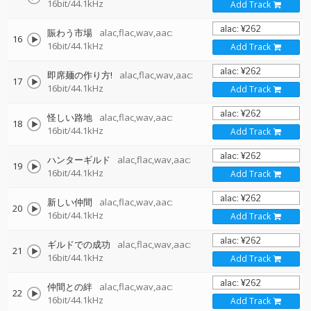
16bit/44.1kHz
Add Track
賑わう市場
alac,flac,wav,aac:
16
16bit/44.1kHz
Add Track
即席麺の作り方!
alac,flac,wav,aac:
17
16bit/44.1kHz
Add Track
怪しい路地
alac,flac,wav,aac:
18
16bit/44.1kHz
Add Track
ハンターギルド
alac,flac,wav,aac:
19
16bit/44.1kHz
Add Track
新しい仲間
alac,flac,wav,aac:
20
16bit/44.1kHz
Add Track
ギルドでの成功
alac,flac,wav,aac:
21
16bit/44.1kHz
Add Track
仲間との絆
alac,flac,wav,aac:
22
16bit/44.1kHz
Add Track