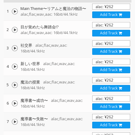
Main Theme〜リアムと魔法の物語〜
1
alac,flac,wav,aac: 16bit/44.1kHz
Add Track
目が覚めたら舞踏会!?
2
alac,flac,wav,aac: 16bit/44.1kHz
Add Track
社交界
alac,flac,wav,aac:
3
16bit/44.1kHz
Add Track
新しい世界
alac,flac,wav,aac:
4
16bit/44.1kHz
Add Track
魔法の授業
alac,flac,wav,aac:
5
16bit/44.1kHz
Add Track
魔導書〜成功〜
alac,flac,wav,aac:
6
16bit/44.1kHz
Add Track
魔導書〜失敗〜
alac,flac,wav,aac:
7
16bit/44.1kHz
Add Track