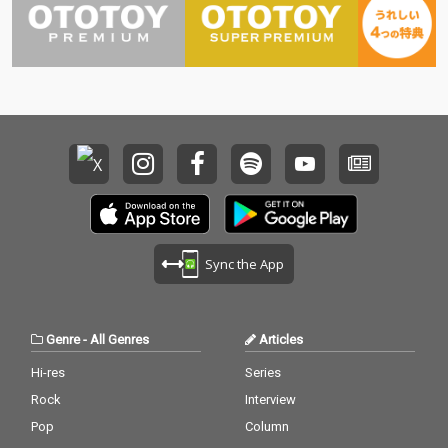
Sync the App
Genre
-
All Genres
Articles
Hi-res
Series
Rock
Interview
Pop
Column