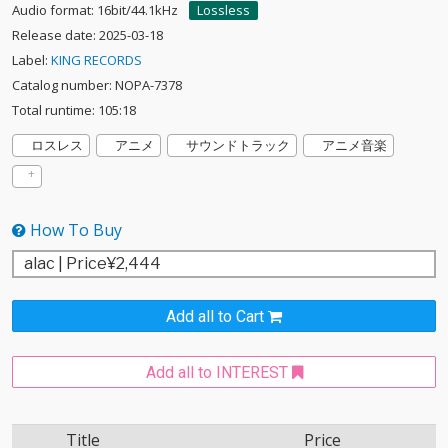
Audio format: 16bit/44.1kHz
Lossless
Release date: 2025-03-18
Label:
KING RECORDS
Catalog number: NOPA-7378
Total runtime: 105:18
ロスレス
アニメ
サウンドトラック
アニメ音楽
How To Buy
Add all to Cart
Add all to INTEREST
Title
Price