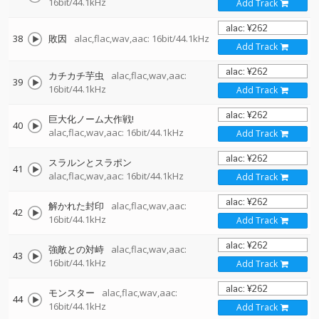
16bit/44.1kHz
Add Track
38
敗因
alac,flac,wav,aac: 16bit/44.1kHz
Add Track
カチカチ芋虫
alac,flac,wav,aac:
39
16bit/44.1kHz
Add Track
巨大化ノーム大作戦!
40
alac,flac,wav,aac: 16bit/44.1kHz
Add Track
スラルンとスラポン
41
alac,flac,wav,aac: 16bit/44.1kHz
Add Track
解かれた封印
alac,flac,wav,aac:
42
16bit/44.1kHz
Add Track
強敵との対峙
alac,flac,wav,aac:
43
16bit/44.1kHz
Add Track
モンスター
alac,flac,wav,aac:
44
16bit/44.1kHz
Add Track