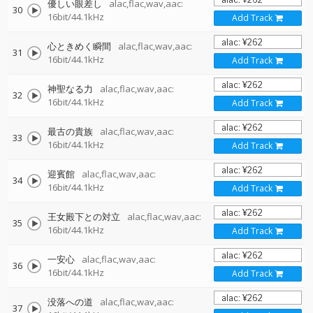
優しい眼差し
alac,flac,wav,aac:
30
16bit/44.1kHz
Add Track
心ときめく瞬間
alac,flac,wav,aac:
31
16bit/44.1kHz
Add Track
神聖なる力
alac,flac,wav,aac:
32
16bit/44.1kHz
Add Track
最古の貴族
alac,flac,wav,aac:
33
16bit/44.1kHz
Add Track
迎賓館
alac,flac,wav,aac:
34
16bit/44.1kHz
Add Track
王女殿下との対立
alac,flac,wav,aac:
35
16bit/44.1kHz
Add Track
一安心
alac,flac,wav,aac:
36
16bit/44.1kHz
Add Track
没落への道
alac,flac,wav,aac:
37