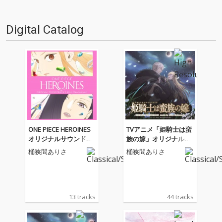
Digital Catalog
ONE PIECE HEROINES
TVアニメ「姫騎士は蛮
オリジナルサウンドト
族の嫁」オリジナルサ
ラック
ウンドトラック
桶狭間ありさ
桶狭間ありさ
13 tracks
44 tracks