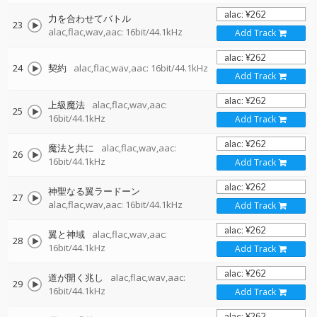
力を合わせてバトル
23
alac,flac,wav,aac: 16bit/44.1kHz
Add Track
24
契約
alac,flac,wav,aac: 16bit/44.1kHz
Add Track
上級魔法
alac,flac,wav,aac:
25
16bit/44.1kHz
Add Track
魔法と共に
alac,flac,wav,aac:
26
16bit/44.1kHz
Add Track
神聖なる翼ラードーン
27
alac,flac,wav,aac: 16bit/44.1kHz
Add Track
翼と神域
alac,flac,wav,aac:
28
16bit/44.1kHz
Add Track
道が開く兆し
alac,flac,wav,aac:
29
16bit/44.1kHz
Add Track