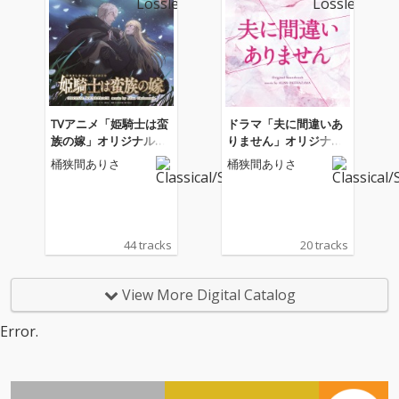
TVアニメ「姫騎士は蛮
ドラマ「夫に間違いあ
族の嫁」オリジナルサ
りません」オリジナ
ウンドトラック
ル・サウンドトラック
桶狭間ありさ
桶狭間ありさ
44 tracks
20 tracks
View More Digital Catalog
Error.