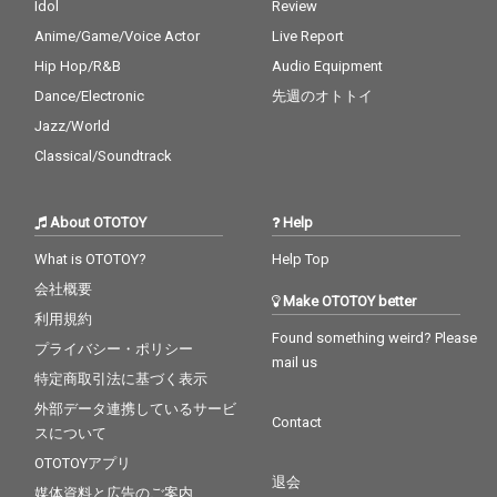
Idol
Review
Anime/Game/Voice Actor
Live Report
Hip Hop/R&B
Audio Equipment
Dance/Electronic
先週のオトトイ
Jazz/World
Classical/Soundtrack
About OTOTOY
Help
What is OTOTOY?
Help Top
会社概要
Make OTOTOY better
利用規約
Found something weird? Please
プライバシー・ポリシー
mail us
特定商取引法に基づく表示
外部データ連携しているサービ
Contact
スについて
OTOTOYアプリ
退会
媒体資料と広告のご案内