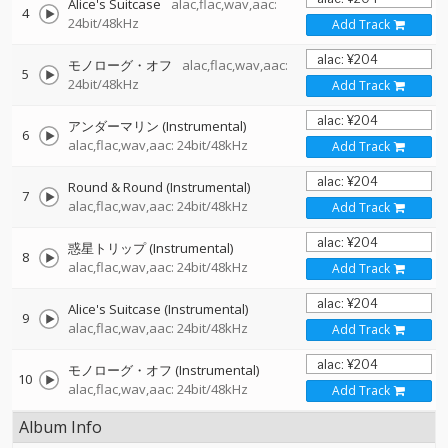
Alice's Suitcase
alac,flac,wav,aac:
4
24bit/48kHz
Add Track
モノローグ・オフ
alac,flac,wav,aac:
5
24bit/48kHz
Add Track
アンダーマリン (Instrumental)
6
alac,flac,wav,aac: 24bit/48kHz
Add Track
Round & Round (Instrumental)
7
alac,flac,wav,aac: 24bit/48kHz
Add Track
惑星トリップ (Instrumental)
8
alac,flac,wav,aac: 24bit/48kHz
Add Track
Alice's Suitcase (Instrumental)
9
alac,flac,wav,aac: 24bit/48kHz
Add Track
モノローグ・オフ (Instrumental)
10
alac,flac,wav,aac: 24bit/48kHz
Add Track
Album Info