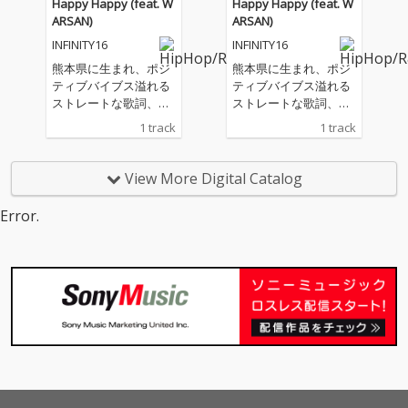
Happy Happy (feat. W
Happy Happy (feat. W
ージは必聴！！！
ージは必聴！！！
ARSAN)
ARSAN)
INFINITY16
INFINITY16
熊本県に生まれ、ポジ
熊本県に生まれ、ポジ
ティブバイブス溢れる
ティブバイブス溢れる
ストレートな歌詞、経
ストレートな歌詞、経
験した事を歌に乗せ、
験した事を歌に乗せ、
1 track
1 track
皆を笑顔そして元気に
皆を笑顔そして元気に
せさるジャンルレスな
せさるジャンルレスな
スタイルのWARSAN。
スタイルのWARSAN。
View More Digital Catalog
歌物からグルーブ感の
歌物からグルーブ感の
あるスタイルまで歌い
あるスタイルまで歌い
Error.
こなす現場叩き上げの
こなす現場叩き上げの
火の国の歌い人！そん
火の国の歌い人！そん
なWARSANが、INFINIT
なWARSANが、INFINIT
Y16のBEATに乗って、
Y16のBEATに乗って、
渾身の1曲が遂に世に
渾身の1曲が遂に世に
放たれる。この曲はW
放たれる。この曲はW
eddingを迎える二人は
eddingを迎える二人は
もちろん、今一緒にい
もちろん、今一緒にい
る二人へ向けての曲で
る二人へ向けての曲で
あり、皆がHappyにな
あり、皆がHappyにな
るこのメッセージは必
るこのメッセージは必