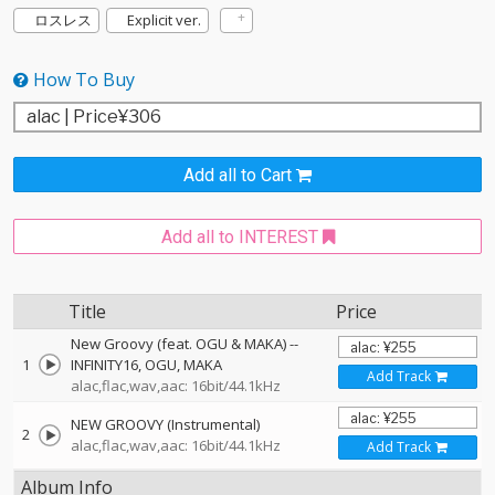
ロスレス
Explicit ver.
How To Buy
Add all to Cart
Add all to INTEREST
Title
Price
New Groovy (feat. OGU & MAKA)
--
1
INFINITY16
OGU
MAKA
Add Track
alac,flac,wav,aac: 16bit/44.1kHz
NEW GROOVY (Instrumental)
2
alac,flac,wav,aac: 16bit/44.1kHz
Add Track
Album Info