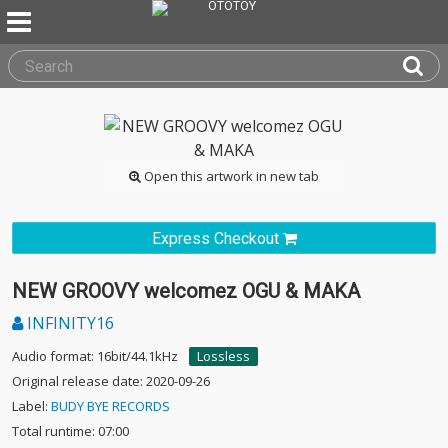
Open this artwork in new tab
Express Checkout
NEW GROOVY welcomez OGU & MAKA
INFINITY16
Audio format: 16bit/44.1kHz
Lossless
Original release date: 2020-09-26
Label:
BUDY BYE RECORDS
Total runtime: 07:00