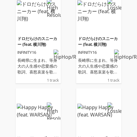
ドロだらけのスニーカ
ドロだらけのスニーカ
ー (feat. 横川翔)
ー (feat. 横川翔)
INFINITY16
INFINITY16
長崎県に生まれ、等身
長崎県に生まれ、等身
大の人生感や恋愛感の
大の人生感や恋愛感の
歌詞、喜怒哀楽を歌に
歌詞、喜怒哀楽を歌に
乗せ、バイブス全開の
乗せ、バイブス全開の
1 track
1 track
ライブパフォーマンス
ライブパフォーマンス
が評判の横川翔。さら
が評判の横川翔。さら
にトークでも観客の心
にトークでも観客の心
をロックする唯一無二
をロックする唯一無二
なアーティスト。そん
なアーティスト。そん
な横川翔が、INFINITY1
な横川翔が、INFINITY1
6のBEATに乗って、最
6のBEATに乗って、最
高の1曲が遂に世に放
高の1曲が遂に世に放
たれる。誰もがポジテ
たれる。誰もがポジテ
ィブになるこのメッセ
ィブになるこのメッセ