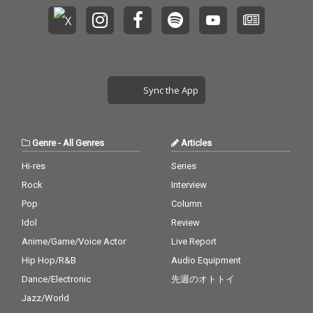
聴！！！
聴！！！
Sync the App
Genre
-
All Genres
Articles
Hi-res
Series
Rock
Interview
Pop
Column
Idol
Review
Anime/Game/Voice Actor
Live Report
Hip Hop/R&B
Audio Equipment
Dance/Electronic
先週のオトトイ
Jazz/World