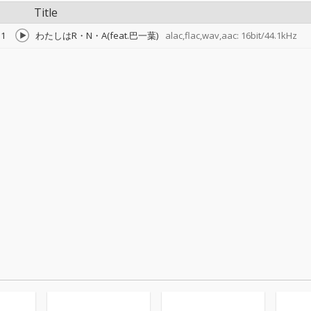
Title
1
わたしはR・N・A(feat.巴一葉)
alac,flac,wav,aac: 16bit/44.1kHz