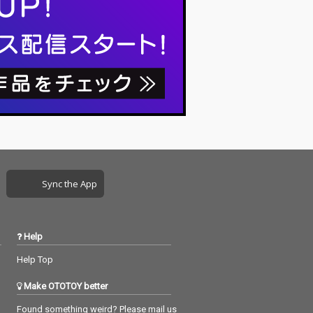
Sync the App
Help
Help Top
Make OTOTOY better
Found something weird? Please mail us