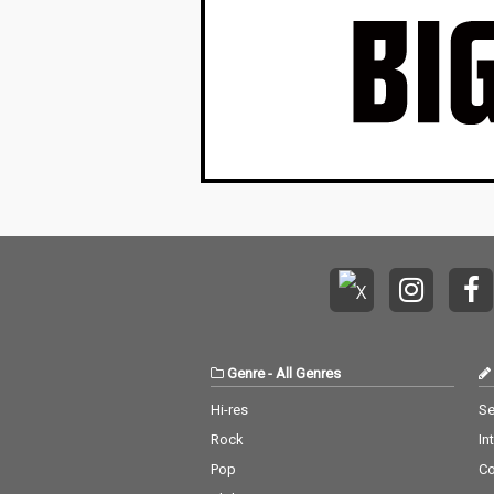
Genre
-
All Genres
Hi-res
Se
Rock
In
Pop
C