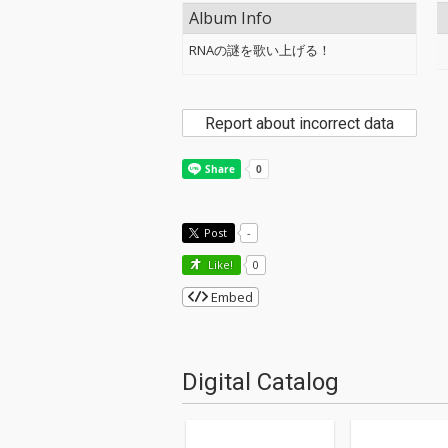
Album Info
RNAの謎を歌い上げる！
Report about incorrect data
Post
-
Like!
0
Embed
Digital Catalog