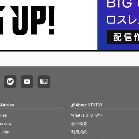
Articles
About OTOTOY
ries
What is OTOTOY?
terview
会社概要
olumn
利用規約