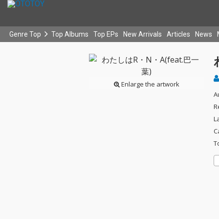
Genre Top
Top Albums
Top EPs
New Arrivals
Articles
News
Enlarge the artwork
A
R
L
C
T