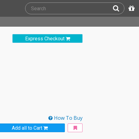
Express Checkout
How To Buy
Add all to Cart