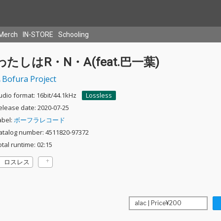
Merch
IN-STORE
Schooling
わたしはR・N・A(feat.巴一葉)
Bofura Project
udio format: 16bit/44.1kHz
Lossless
elease date: 2020-07-25
abel:
ボーフラレコード
atalog number: 4511820-97372
otal runtime: 02:15
ロスレス