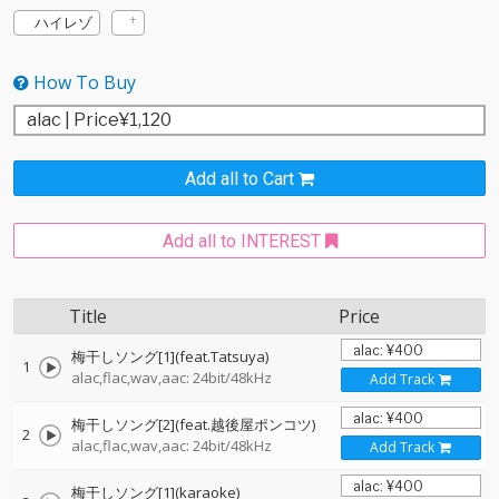
ハイレゾ
How To Buy
Add all to Cart
Add all to INTEREST
Title
Price
梅干しソング[1](feat.Tatsuya)
1
alac,flac,wav,aac: 24bit/48kHz
Add Track
梅干しソング[2](feat.越後屋ポンコツ)
2
alac,flac,wav,aac: 24bit/48kHz
Add Track
梅干しソング[1](karaoke)