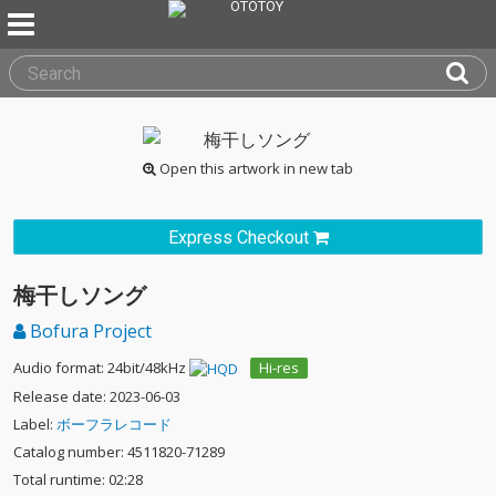
Open this artwork in new tab
Express Checkout
梅干しソング
Bofura Project
Audio format: 24bit/48kHz
Hi-res
Release date: 2023-06-03
Label:
ボーフラレコード
Catalog number: 4511820-71289
Total runtime: 02:28