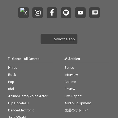
Sync the App
Genre
-
All Genres
Articles
Hi-res
Series
Rock
Interview
Pop
Column
Idol
Review
Anime/Game/Voice Actor
Live Report
Hip Hop/R&B
Audio Equipment
Dance/Electronic
先週のオトトイ
Jazz/World