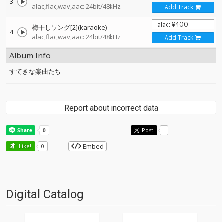
3
alac,flac,wav,aac: 24bit/48kHz
Add Track
梅干しソング[2](karaoke)
4
alac,flac,wav,aac: 24bit/48kHz
Add Track
Album Info
すてきな楽曲たち
Report about incorrect data
Post
-
Embed
Like!
0
Digital Catalog